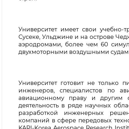
Университет имеет свои учебно-
Сусеке, Ульджине и на острове Че
аэродромами, более чем 60 симу
двухмоторными воздушными судами
Университет готовит не только п
инженеров, специалистов по ав
авиационному праву и другим с
деятельность в ряде научных обла
разработкой инженерных реше
компаний в сфере передовых технол
KARI-Korea Aerospace Research Insti