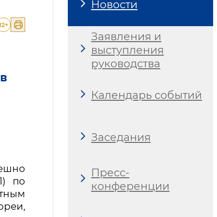
Новости
12
+
Заявления и
выступления
руководства
 в
Календарь событий
Заседания
пешно
Пресс-
1) по
конференции
ртным
реи,