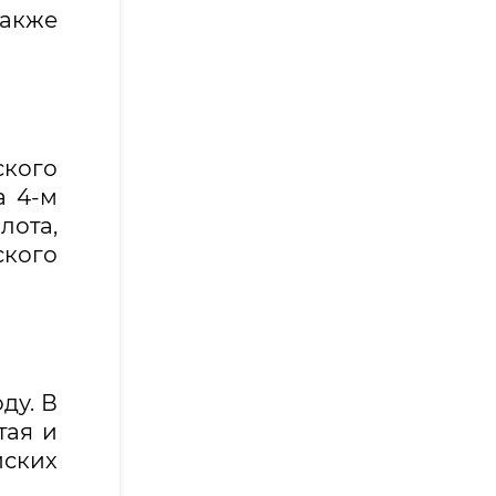
также
кого
а 4-м
лота,
ского
ду. В
тая и
йских