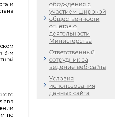
обсуждения с
рта и
стана
участием широкой
общественности
отчетов о
деятельности
Министерства
тском
Ответственный
и 3-м
сотрудник за
тной
ведение веб-сайта
Условия
использования
данных сайта
ского
siana
ении
ем по