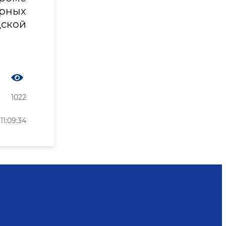
рных
дской
1022
1:09:34