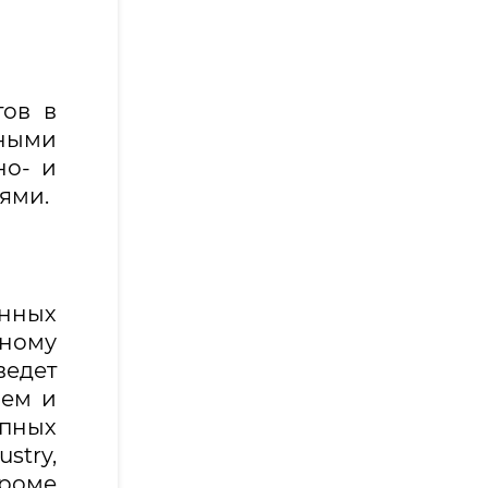
тов в
нными
но- и
ями.
онных
ному
едет
ием и
пных
stry,
Кроме