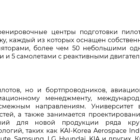
тренировочные центры подготовки пило
джу, каждый из которых оснащен собстве
ляторами, более чем 50 небольшими од
 и 5 самолетами с реактивными двигател
илотов, но и бортпроводников, авиаци
иационному менеджменту, международ
межным направлениям. Университет в
стей, а также занимается проектирован
ний для новой продукции ряда кру
огий, таких как KAI-Korea Aerospace Indu
tute, Samsung, LG, Hyundai, KIA и других. 