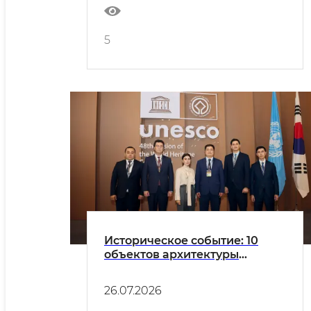
5
Историческое событие: 10
объектов архитектуры
ташкентского модернизма
включены в Список
26.07.2026
всемирного наследия
ЮНЕСКО