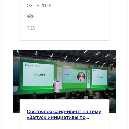
сохранение экосистемных
02.06.2026
услуг в нижнем течении
Амударьи и бассейне
Аральского моря»
363
Состоялся сайд-ивент на тему
«Запуск инициативы по
биобезопасности в
Узбекистане: продвижение