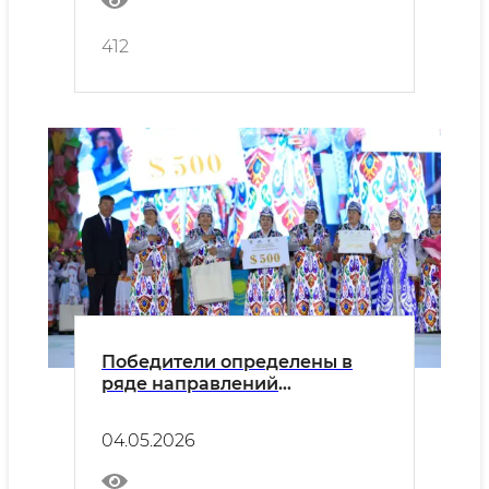
412
Победители определены в
ряде направлений
Международного
фольклорного фестиваля
04.05.2026
«Бойсун бахори».