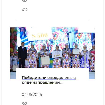
412
Победители определены в
ряде направлений
Международного
фольклорного фестиваля
04.05.2026
«Бойсун бахори».