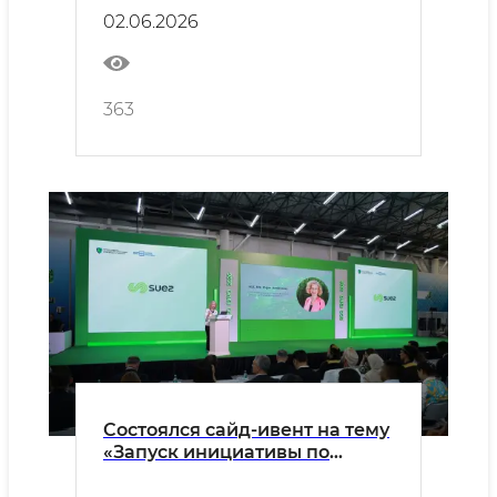
сохранение экосистемных
02.06.2026
услуг в нижнем течении
Амударьи и бассейне
Аральского моря»
363
Состоялся сайд-ивент на тему
«Запуск инициативы по
биобезопасности в
Узбекистане: продвижение