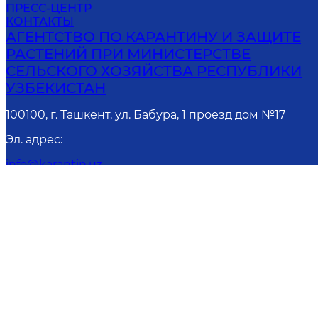
ПРЕСС-ЦЕНТР
КОНТАКТЫ
АГЕНТСТВО ПО КАРАНТИНУ И ЗАЩИТЕ
РАСТЕНИЙ ПРИ МИНИСТЕРСТВЕ
СЕЛЬСКОГО ХОЗЯЙСТВА РЕСПУБЛИКИ
УЗБЕКИСТАН
100100, г. Ташкент, ул. Бабура, 1 проезд дом №17
Эл. адрес
:
info@karantin.uz
Онла
Внимание! Если вы нашли ошибки в те