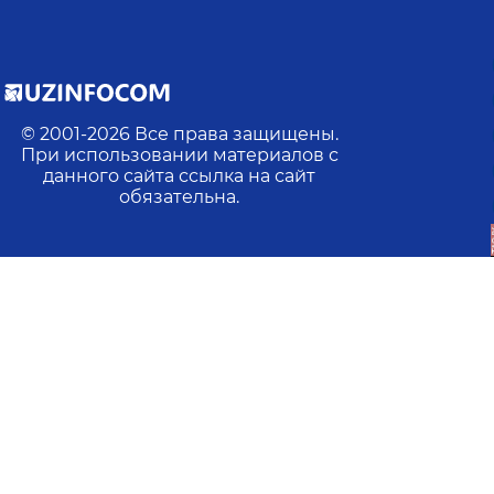
© 2001-
2026
Все права защищены.
При использовании материалов с
данного сайта ссылка на сайт
обязательна.
Последнее обновление
:
2026-08-04 16:59:33
йн:
3
Действий:
104
Посещений:
50
Ср. прод. посещени
ксте, отметьте их и нажмите Ctrl/Command+Enter, 