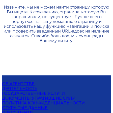
404 — Страница не найд
Извините, мы не можем найти страницу, которую
Вы ищете. К сожалению, страница, которую Вы
запрашивали, не существует. Лучше всего
вернуться на нашу домашнюю страницу и
использовать нашу функцию навигации и поиска
или проверить введенный URL-адрес на наличие
опечаток. Спасибо большое, мы очень рады
Вашему визиту!
ОБ АГЕНТСТВЕ
ДЕЯТЕЛЬНОСТЬ
ГОСУДАРСТВЕННЫЕ УСЛУГИ
ДОКУМЕНТЫ УТРАТИВШИЕ СИЛУ
ПОЛИТИКА КОНФИДЕНЦИАЛЬНОСТИ
ОТКРЫТЫЕ ДАННЫЕ
ПРЕСС-ЦЕНТР