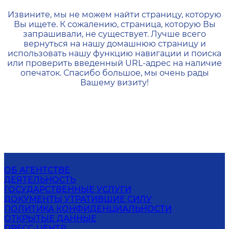
404 — Страница не найд
Извините, мы не можем найти страницу, которую
Вы ищете. К сожалению, страница, которую Вы
запрашивали, не существует. Лучше всего
вернуться на нашу домашнюю страницу и
использовать нашу функцию навигации и поиска
или проверить введенный URL-адрес на наличие
опечаток. Спасибо большое, мы очень рады
Вашему визиту!
ОБ АГЕНТСТВЕ
ДЕЯТЕЛЬНОСТЬ
ГОСУДАРСТВЕННЫЕ УСЛУГИ
ДОКУМЕНТЫ УТРАТИВШИЕ СИЛУ
ПОЛИТИКА КОНФИДЕНЦИАЛЬНОСТИ
ОТКРЫТЫЕ ДАННЫЕ
ПРЕСС-ЦЕНТР