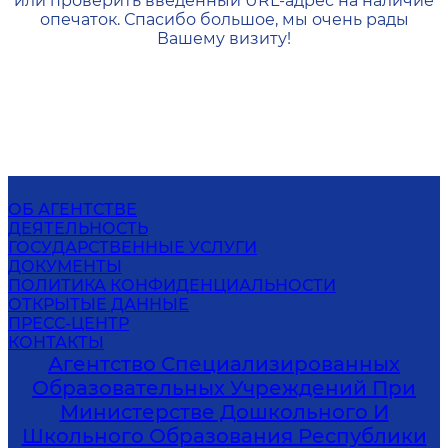
или проверить введенный URL-адрес на наличие
опечаток. Спасибо большое, мы очень рады
Вашему визиту!
ОБ АГЕНТСТВЕ
ДЕЯТЕЛЬНОСТЬ
ГОСУДАРСТВЕННЫЕ УСЛУГИ
ДОКУМЕНТЫ
ПОЛИТИКА КОНФИДЕНЦИАЛЬНОСТИ
ОТКРЫТЫЕ ДАННЫЕ
ПРЕСС-ЦЕНТР
КОНТАКТЫ
Агентство Специализированных
Образовательных Учреждений При
Министерстве Дошкольного И
Школьного Образования Республики