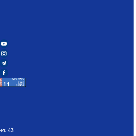
ия:
43