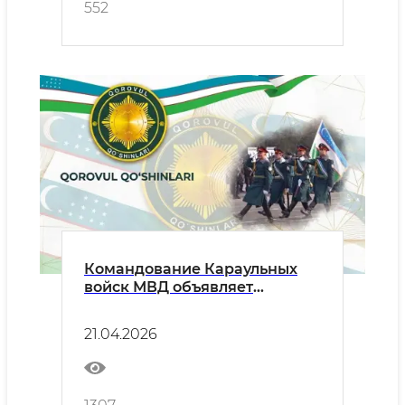
552
Командование Караульных
войск МВД объявляет
конкурсный отбор
кандидатов на должности
21.04.2026
рядового и сержантского
состава для прохождения
службы на контрактной
основе