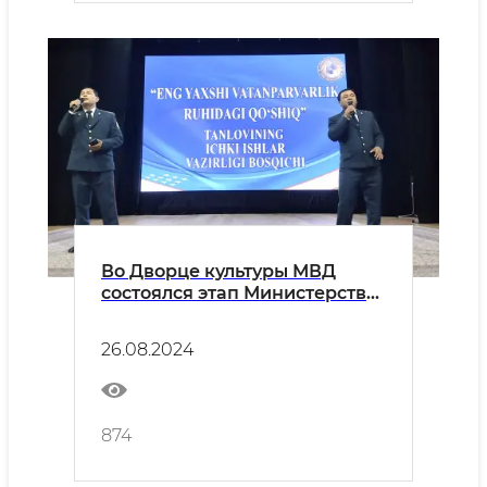
Во Дворце культуры МВД
состоялся этап Министерства
внутренних дел песенного
конкурса «Энг яхши
26.08.2024
ватанпарварлик рухидаги
кушик»
874