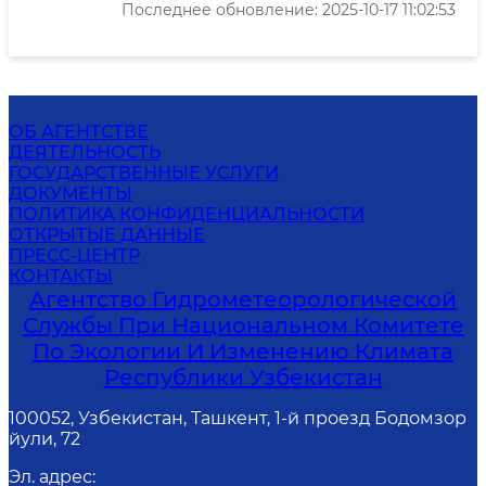
Последнее обновление: 2025-10-17 11:02:53
ОБ АГЕНТСТВЕ
ДЕЯТЕЛЬНОСТЬ
ГОСУДАРСТВЕННЫЕ УСЛУГИ
ДОКУМЕНТЫ
ПОЛИТИКА КОНФИДЕНЦИАЛЬНОСТИ
ОТКРЫТЫЕ ДАННЫЕ
ПРЕСС-ЦЕНТР
КОНТАКТЫ
Агентство Гидрометеорологической
Службы При Национальном Комитете
По Экологии И Изменению Климата
Республики Узбекистан
100052, Узбекистан, Ташкент, 1-й проезд Бодомзор
йули, 72
Эл. адрес
: