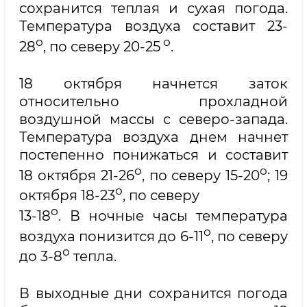
сохранится теплая и сухая погода.
Температура воздуха составит 23-
о
о
28
, по северу 20-25
.
18 октября начнется заток
относительно прохладной
воздушной массы с северо-запада.
Температура воздуха днем начнет
постепенно понижаться и составит
о
о
18 октября 21-26
, по северу 15-20
; 19
о
октября 18-23
, по северу
о
13-18
. В ночные часы температура
о
воздуха понизится до 6-11
, по северу
о
до 3-8
тепла.
В выходные дни сохранится погода