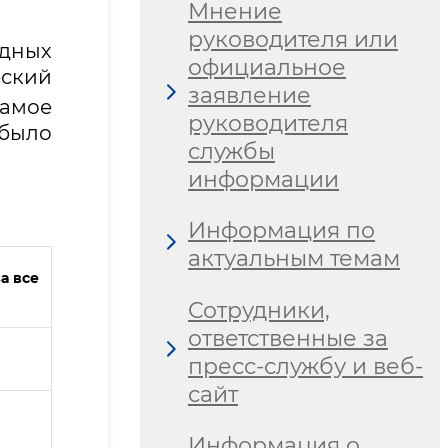
Мнение
руководителя или
дных
официальное
еский
заявление
самое
руководителя
ыло
службы
информации
Информация по
актуальным темам
а все
Сотрудники,
ответственные за
пресс-службу и веб-
сайт
Информация о