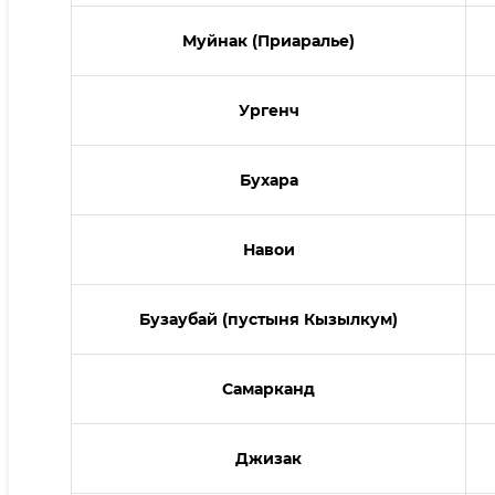
Муйнак (Приаралье)
Ургенч
Бухара
Навои
Бузаубай (пустыня Кызылкум)
Самарканд
Джизак