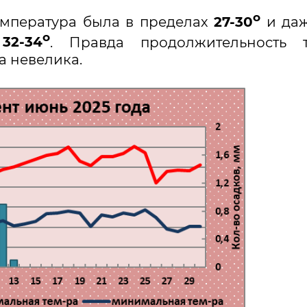
о
емпература была в пределах
27-30
и даж
о
а
32-34
. Правда продолжительность т
 невелика.