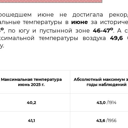
прошедшем июне не достигала рекор
альные температуры в
июне
за историч
о
о
5
, по югу и пустынной зоне
46-47
. А 
ксимальной температуры воздуха
49,6
б
у.
Максимальная температура
Абсолютный максимум з
июнь
2025
г.
годы наблюдений
40,2
43,0
/1914
41,1
43,6
/1956