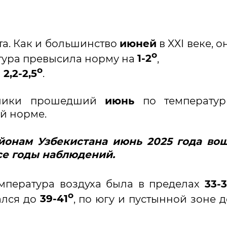
та. Как и большинство
июней
в XXI веке, о
о
тура превысила норму на
1-2
,
о
а
2,2-2,5
.
ублики прошедший
июнь
по температур
й норме.
йонам Узбекистана июнь 2025 года во
се годы наблюдений.
мпература воздуха была в пределах
33-
о
ался до
39-41
, по югу и пустынной зоне 