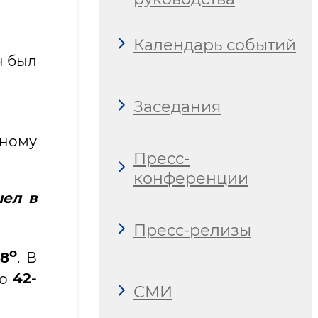
Календарь событий
н был
Заседания
ному
Пресс-
конференции
шел в
Пресс-релизы
о
38
. В
до
42-
СМИ