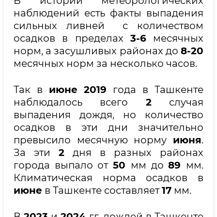
В истории метеорологических
наблюдений есть факты выпадения
сильных ливней с количеством
осадков в пределах
3-6
месячных
норм, а засушливых районах до
8-20
месячных норм за несколько часов.
Так в
июне
2019
года в Ташкенте
наблюдалось всего
2
случая
выпадения дождя, но количество
осадков в эти дни значительно
превысило месячную норму
июня
.
За эти
2
дня в разных районах
города выпало от
50
мм до
89
мм.
Климатическая норма осадков в
июне
в Ташкенте составляет
17
мм.
В
2023
и
2024
гг. дождей в Ташкенте