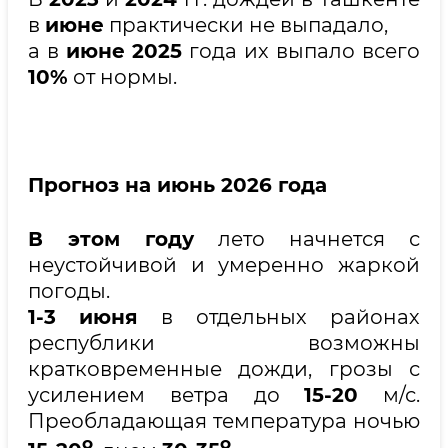
в
июне
практически не выпадало,
а в
июне
2025
года их выпало всего
10%
от нормы.
Прогноз на июнь 2026 года
В этом году
лето начнется с
неустойчивой и умеренно жаркой
погоды.
1-3
июня
в отдельных районах
республики возможны
кратковременные дожди, грозы с
усилением ветра до
15-20
м/с.
Преобладающая температура ночью
о
о