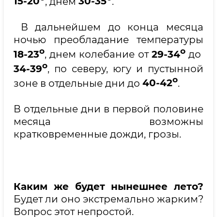
15-20
, днем
30-35
.
В дальнейшем до конца месяца
ночью преобладание температуры
о
о
18-23
, днем колебание от
29-34
до
о
34-39
, по северу, югу и пустынной
о
зоне в отдельные дни до
40-42
.
В отдельные дни в первой половине
месяца возможны
кратковременные дожди, грозы.
Ка
ким же будет нынешнее лето?
Будет ли оно экстремально жарким?
Вопрос этот непростой.