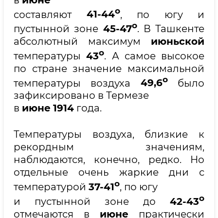
о
составляют
41-44
, по югу и
о
пустынной зоне
45-47
. В Ташкенте
абсолютный максимум
июньской
о
температуры
43
. А самое высокое
по стране значение максимальной
о
температуры воздуха
49,6
было
зафиксировано в Термезе
в
июне
1914
года.
Температуры воздуха, близкие к
рекордным значениям,
наблюдаются, конечно, редко. Но
отдельные очень жаркие дни с
о
температурой
37-41
, по югу
о
и пустынной зоне до
42-43
отмечаются в
июне
практически