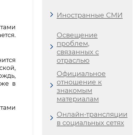
Иностранные СМИ
стами
Освещение
ется.
проблем,
связанных с
отраслью
нится
ской,
Официальное
ждь,
отношение к
кже в
знакомым
материалам
стами
Онлайн-трансляции
в социальных сетях