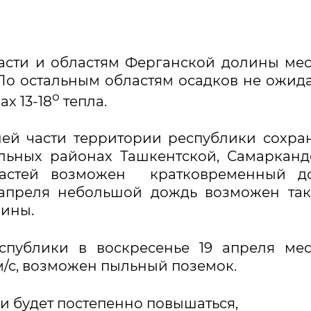
асти и областям Ферганской долины ме
о остальным областям осадков не ожида
о
х 13-18
тепла.
шей части территории республики сохра
льных районах Ташкентской, Самарканд
ластей возможен кратковременный до
9 апреля небольшой дождь возможен та
лины.
спублики в воскресенье 19 апреля ме
 м/с, возможен пыльный поземок.
и будет постепенно повышаться,