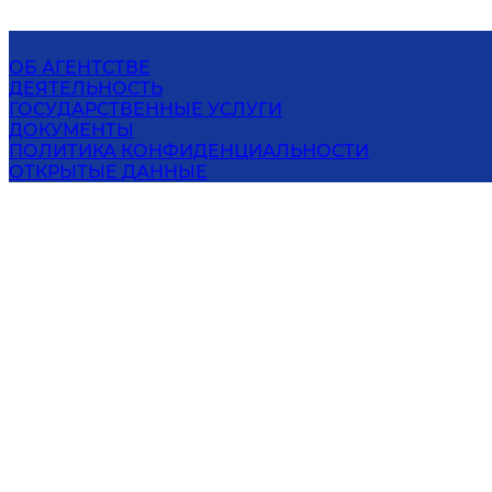
ОБ АГЕНТСТВЕ
ДЕЯТЕЛЬНОСТЬ
ГОСУДАРСТВЕННЫЕ УСЛУГИ
ДОКУМЕНТЫ
ПОЛИТИКА КОНФИДЕНЦИАЛЬНОСТИ
ОТКРЫТЫЕ ДАННЫЕ
ПРЕСС-ЦЕНТР
КОНТАКТЫ
АГЕНТСТВО
ГИДРОМЕТЕОРОЛОГИЧЕСКОЙ СЛУЖБЫ
ПРИ НАЦИОНАЛЬНОМ КОМИТЕТЕ ПО
ЭКОЛОГИИ И ИЗМЕНЕНИЮ КЛИМАТА
РЕСПУБЛИКИ УЗБЕКИСТАН
100052, Узбекистан, Ташкент, 1-й проезд Бодомзор
йули, 72
Эл. адрес
:
info@meteo.uz