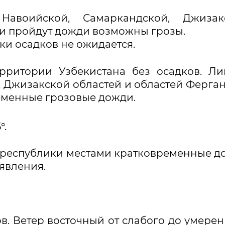
авоийской, Самаркандской, Джизакс
и пройдут дожди возможны грозы.
ки осадков не ожидается.
ерритории Узбекистана без осадков. Л
 Джизакской областей и областей Ферга
еменные грозовые дожди.
°.
республики местами кратковременные д
явления.
ов. Ветер восточный от слабого до умерен