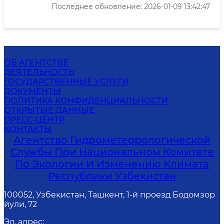
Последнее обновление: 2026-01-09 13:42:47
ОБ АГЕНТСТВЕ
ДЕЯТЕЛЬНОСТЬ
ГОСУДАРСТВЕННЫЕ УСЛУГИ
ДОКУМЕНТЫ
ПОЛИТИКА КОНФИДЕНЦИАЛЬНОСТИ
ОТКРЫТЫЕ ДАННЫЕ
ПРЕСС-ЦЕНТР
КОНТАКТЫ
Агентство Гидрометеорологической
Службы При Национальном Комитете
По Экологии И Изменению Климата
Республики Узбекистан
100052, Узбекистан, Ташкент, 1-й проезд Бодомзор
йули, 72
Эл. адрес
: