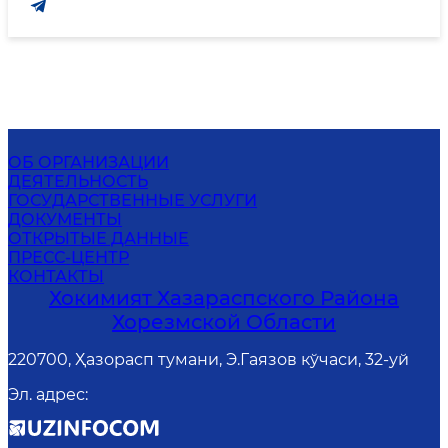
ОБ ОРГАНИЗАЦИИ
ДЕЯТЕЛЬНОСТЬ
ГОСУДАРСТВЕННЫЕ УСЛУГИ
ДОКУМЕНТЫ
ОТКРЫТЫЕ ДАННЫЕ
ПРЕСС-ЦЕНТР
КОНТАКТЫ
Хокимият Хазараспского Района
Хорезмской Области
220700, Ҳазорасп тумани, Э.Гаязов кўчаси, 32-уй
Эл. адрес
: