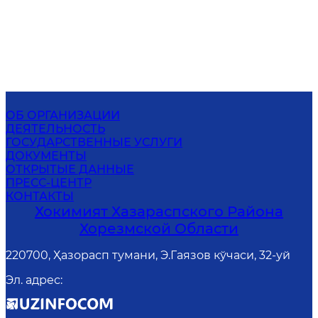
ОБ ОРГАНИЗАЦИИ
ДЕЯТЕЛЬНОСТЬ
ГОСУДАРСТВЕННЫЕ УСЛУГИ
ДОКУМЕНТЫ
ОТКРЫТЫЕ ДАННЫЕ
ПРЕСС-ЦЕНТР
КОНТАКТЫ
Хокимият Хазараспского Района
Хорезмской Области
220700, Ҳазорасп тумани, Э.Гаязов кўчаси, 32-уй
Эл. адрес
: