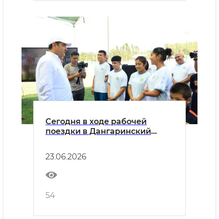
Сегодня в ходе рабочей
поездки в Дангаринский
район хоким области
Хайрулло Бозоров встретился
23.06.2026
со спортсменами-молодёжью
на спортивной площадке
махалли Сойшилдир и провёл
с ними искреннюю беседу
54