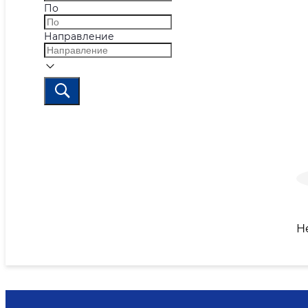
По
Направление
Н