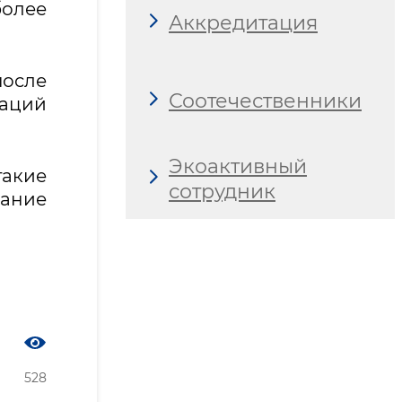
более
Аккредитация
после
Соотечественники
заций
Экоактивный
такие
сотрудник
ание
528