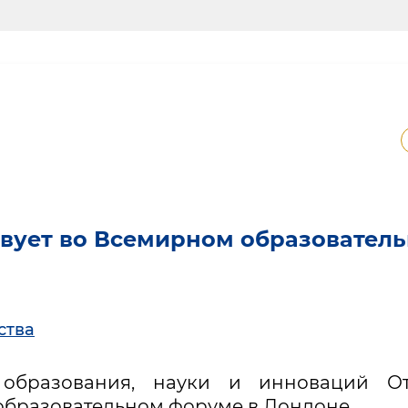
твует во Всемирном образовател
ства
 образования, науки и инноваций От
образовательном форуме в Лондоне.