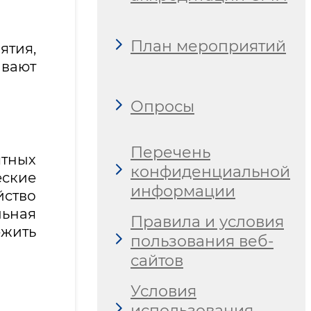
План мероприятий
тия,
ивают
Опросы
Перечень
ятных
конфиденциальной
еские
информации
йство
льная
Правила и условия
жить
пользования веб-
сайтов
Условия
использования