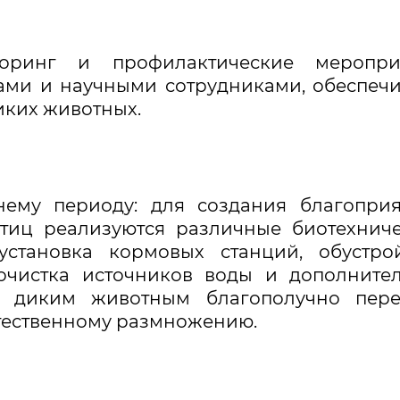
торинг и профилактические мероприя
ами и научными сотрудниками, обеспеч
иких животных.
нему периоду: для создания благопри
тиц реализуются различные биотехнич
установка кормовых станций, обустро
 очистка источников воды и дополните
т диким животным благополучно пере
стественному размножению.