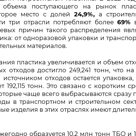
объема поступающего на рынок пласт
второе место с долей
24,9%,
а строител
и три отрасли потребляют более
69%
в
чевых причин такого распределения явл
ка: от одноразовой упаковки и транспо
тельных материалов.
ния пластика увеличивается и объем отх
х отходов достигло 249,241 тонн, что на
 источником отходов остается упаковка,
 192,115 тонн. Это связано с коротким с
оторые чаще всего выбрасываются сразу 
оды в транспортном и строительном сек
овые изделия в этих отраслях имеют длите
егодно образуется 10,2 млн тонн ТБО и 1