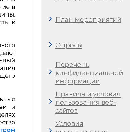
ние в
цины.
План мероприятий
сть к
Опросы
ового
дают
льный
Перечень
зация
конфиденциальной
ущего
информации
Правила и условия
ьные
пользования веб-
ией и
сайтов
целях
рство
Условия
тром
использования