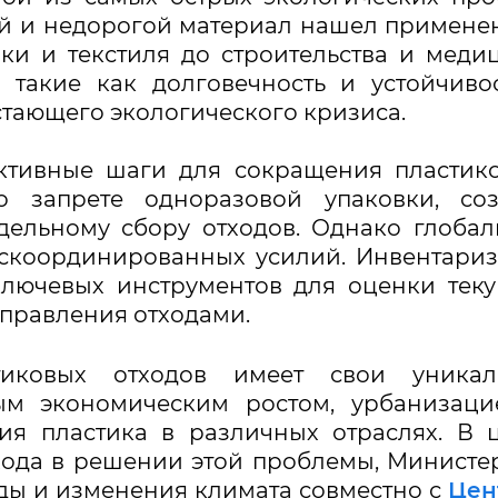
ый и недорогой материал нашел примене
ки и текстиля до строительства и меди
 такие как долговечность и устойчиво
тающего экологического кризиса.
ктивные шаги для сокращения пластик
о запрете одноразовой упаковки, соз
дельному сбору отходов. Однако глоба
 скоординированных усилий. Инвентари
ключевых инструментов для оценки тек
управления отходами.
тиковых отходов имеет свои уникал
рым экономическим ростом, урбанизац
ия пластика в различных отраслях. В 
ода в решении этой проблемы, Министе
ды и изменения климата совместно с
Цен