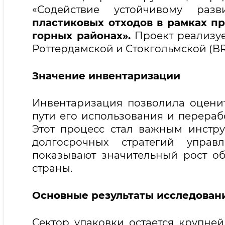
«Содействие устойчивому ра
пластиковых отходов в рамках п
горных районах».
Проект реализуе
Роттердамской и Стокгольмской (BR
Значение инвентаризации
Инвентаризация позволила оценит
пути его использования и перераб
Этот процесс стал важным инстр
долгосрочных стратегий управл
показывают значительный рост об
страны.
Основные результаты исследован
Сектор упаковки остается крупней