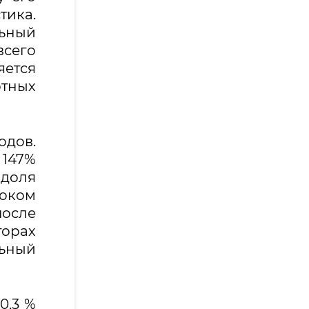
ика.
ьный
сего
яется
ртных
одов.
 147%
 доля
роком
после
торах
льный
0,3 %