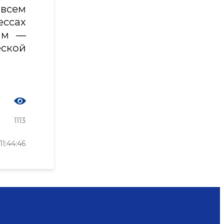
всем
ссах
ам —
ской
1113
1:44:46