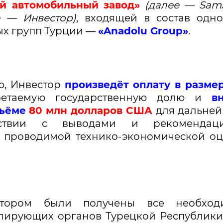
й автомобильный завод»
(далее — Sam
е — Инвестор)
, входящей в состав одн
х групп Турции —
«Anadolu Group»
.
ю, Инвестор
произведёт оплату в разме
етаемую государственную долю и
в
бъёме
80
млн долларов США
для дальне
тствии с выводами и рекомендаци
 проводимой технико-экономической о
стором были получены все необход
лирующих органов Турецкой Республики,