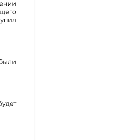
ении
ущего
тупил
ыли
будет