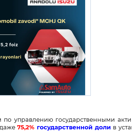
ом по управлению государственными акт
одаже
75,2%
государственной доли
в уст