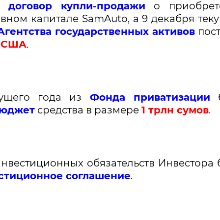
 договор
купли-продажи
о приобрет
авном капитале SamAuto, а 9 декабря тек
Агентства государственных активов
пос
в США
.
кущего года из
Фонда приватизации
б
бюджет
средства в размере
1 трлн сумов
.
инвестиционных обязательств Инвестора 
стиционное соглашение
.