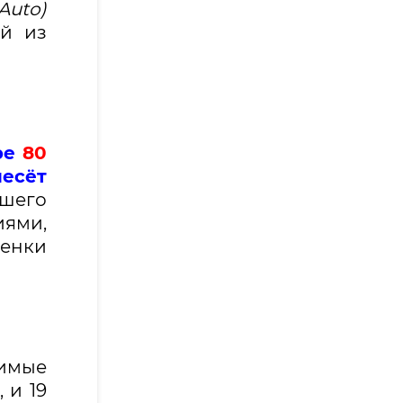
Auto)
ой из
ре
80
несёт
йшего
ями,
ценки
имые
 и 19