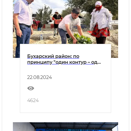
Бухарский район: по
принципу "один контур – один
продукт" в "Работипойоне"
выращивают капусту
22.08.2024
брокколи
4624