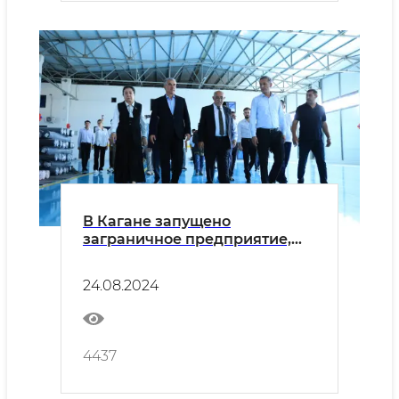
В Кагане запущено
заграничное предприятие,
способное экспортировать
продукцию на 10 миллионов
24.08.2024
долларов в год
4437