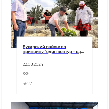
Бухарский район: по
принципу "один контур – один
продукт" в "Работипойоне"
выращивают капусту
22.08.2024
брокколи
4627