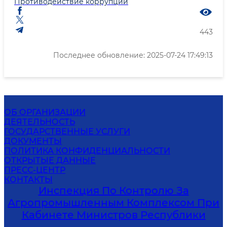
Противодействие коррупции
443
Последнее обновление: 2025-07-24 17:49:13
ОБ ОРГАНИЗАЦИИ
ДЕЯТЕЛЬНОСТЬ
ГОСУДАРСТВЕННЫЕ УСЛУГИ
ДОКУМЕНТЫ
ПОЛИТИКА КОНФИДЕНЦИАЛЬНОСТИ
ОТКРЫТЫЕ ДАННЫЕ
ПРЕСС-ЦЕНТР
КОНТАКТЫ
Инспекция По Контролю За
Агропромышленным Комплексом При
Кабинете Министров Республики