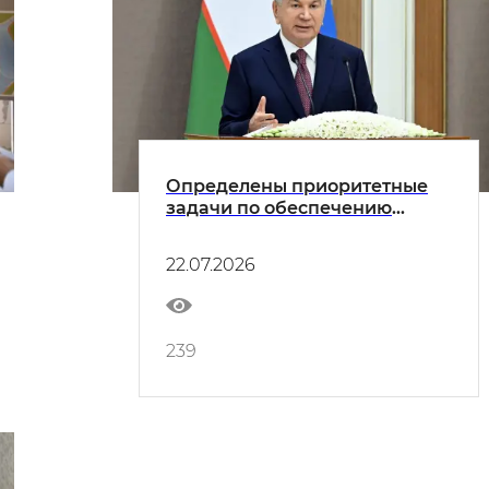
Определены приоритетные
задачи по обеспечению
высоких темпов
экономического роста и
22.07.2026
повышению благосостояния
населения
239