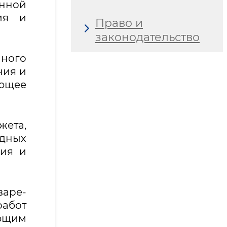
енной
ия и
Право и
законодательство
ного
ния и
яющее
ета,
одных
ния и
варе-
работ
ующим