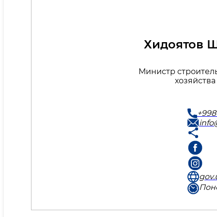
Хидоятов 
Министр строител
хозяйства
+9987
inf
gov.
Поне