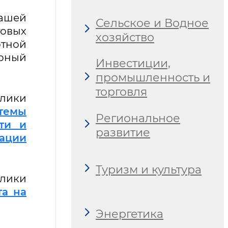
нашей
Сельское и Водное
товых
хозяйство
ртной
рный
Инвестиции,
промышленность и
торговля
лики
темы
Региональное
ти и
развитие
ации
Туризм и культура
блики
та на
Энергетика