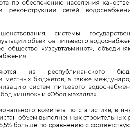
ота по обеспечению населения качеств
 и реконструкции сетей водоснабжен
енствования системы государствен
луатации объектов питьевого водоснабже
е общество «Узсувтаъминот», объедин
абжения.
яются из республиканского бюдж
и местных бюджетов, а также междунар
низацию систем питьевого водоснабже
бод кишлок» и «Обод махалла».
нального комитета по статистике, в ян
кистан объем выполненных строительных 
а 15,5% больше по сравнению с соответств