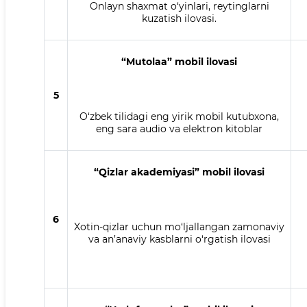
Onlayn shaxmat o‘yinlari, reytinglarni
kuzatish ilovasi.
“Mutolaa” mobil ilovasi
5
O‘zbek tilidagi eng yirik mobil kutubxona,
eng sara audio va elektron kitoblar
“Qizlar akademiyasi” mobil ilovasi
6
Xotin-qizlar uchun mo‘ljallangan zamonaviy
va an’anaviy kasblarni o‘rgatish ilovasi