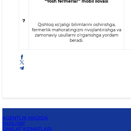
“Yosh fermerlar” mobil ilovasi
7
Qishloq xo'jaligi bilimlarini oshirishga,
fermerlik mahoratingizni rivojlantirishga va
zamonaviy usullarni o'rganishga yordam
beradi.
AGENTLIK HAQIDA
FAOLIYAT
DAVLAT XIZMATLARI