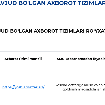
VJUD BO'LGAN AXBOROT TIZIMLAR
UD BO‘LGAN AXBOROT TIZIMLARI RO‘YXA
Axborot tizimi manzili
SMS-xabarnomadan foydala
Yoshlar daftariga kirish va chi
https://yoshlardaftari.uz/
qoldirish maqsadida ishla