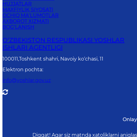
HUJJATLAR
MAXFIYLIK SIYOSATI
OCHIQ MA’LUMOTLAR
AXBOROT XIZMATI
BOG‘LANISH
O‘ZBЕKISTОN RЕSPUBLIKАSI YOSHLAR
ISHLARI AGENTLIGI
100011,Toshkent shahri, Navoiy ko‘chasi, 11
Elektron pochta
:
info@yoshlar.gov.uz
Onlay
Diqqat! Agar siz matnda xatoliklarni aniql