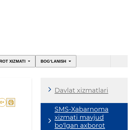
ROT XIZMATI
BOG‘LANISH
Davlat xizmatlari
0
+
SMS-Xabarnoma
xizmati mavjud
bo'lgan axborot