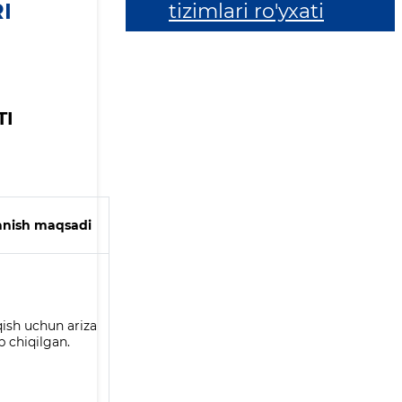
I
tizimlari ro'yxati
TI
nish maqsadi
qish uchun ariza
b chiqilgan.