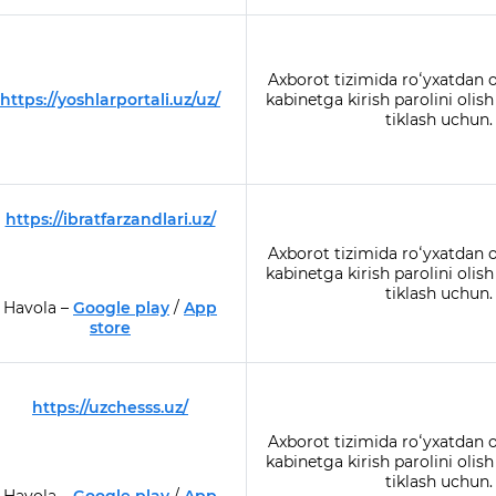
Axborot tizimida roʻyxatdan o
https://yoshlarportali.uz/uz/
kabinetga kirish parolini olis
tiklash uchun.
https://ibratfarzandlari.uz/
Axborot tizimida roʻyxatdan o
kabinetga kirish parolini olis
tiklash uchun.
Havola –
Google play
/
App
store
https://uzchesss.uz/
Axborot tizimida roʻyxatdan o
kabinetga kirish parolini olis
tiklash uchun.