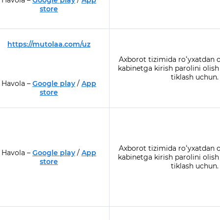
Havola –
Google play
/
App
store
https://mutolaa.com/uz
Axborot tizimida roʻyxatdan o
kabinetga kirish parolini olis
tiklash uchun.
Havola –
Google play
/
App
store
Axborot tizimida roʻyxatdan o
Havola –
Google play
/
App
kabinetga kirish parolini olis
store
tiklash uchun.