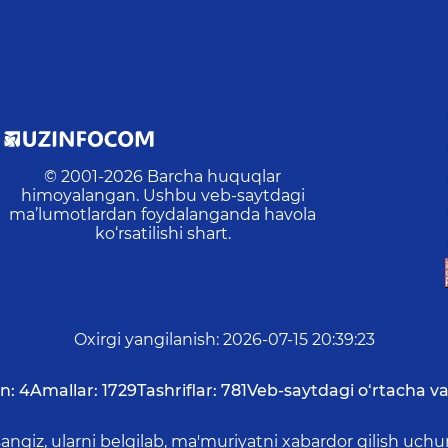
© 2001-
2026
Barcha huquqlar
himoyalangan. Ushbu veb-saytdagi
ma’lumotlardan foydalanganda havola
ko‘rsatilishi shart.
Oxirgi yangilanish
:
2026-07-15 20:39:23
n:
4
Amallar:
1729
Tashriflar:
781
Veb-saytdagi o‘rtacha va
asangiz, ularni belgilab, ma'muriyatni xabardor qilish 