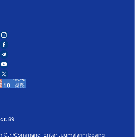
qt:
89
uchun Ctrl/Command+Enter tugmalarini bosing