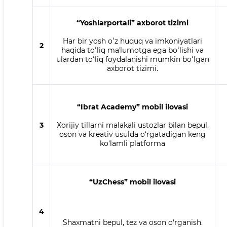
“Yoshlarportali” axborot tizimi
Har bir yosh oʻz huquq va imkoniyatlari
2
haqida toʻliq maʼlumotga ega boʻlishi va
ulardan toʻliq foydalanishi mumkin boʻlgan
axborot tizimi.
“Ibrat Academy” mobil ilovasi
3
Xorijiy tillarni malakali ustozlar bilan bepul,
oson va kreativ usulda o‘rgatadigan keng
ko‘lamli platforma
“UzChess” mobil ilovasi
4
Shaxmatni bepul, tez va oson o‘rganish.