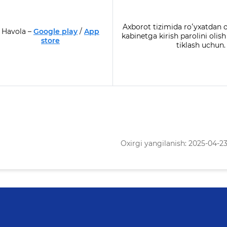
Axborot tizimida roʻyxatdan o
Havola –
Google play
/
App
kabinetga kirish parolini olis
store
tiklash uchun.
Oxirgi yangilanish: 2025-04-23 