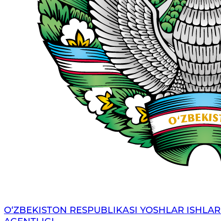
O‘ZBЕKISTОN RЕSPUBLIKАSI YOSHLAR ISHLAR