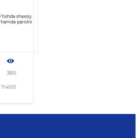
ʻtishda shaxsiy
h hamda parolni
3815
11:40:51