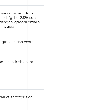
lfiya nomidagi davlat
‘risida”gi PF-2326-son
shgan iqtidorli qizlarni
sh haqida
igini oshirish chora-
omillashtirish chora-
kil etish to‘g‘risida