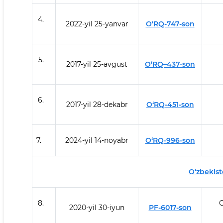
4.
2022-yil 25-yanvar
O‘RQ-747-son
5.
2017-yil 25-avgust
O‘RQ–437-son
6.
2017-yil 28-dekabr
O‘RQ-451-son
7.
2024-yil 14-noyabr
O‘RQ-996-son
O‘zbekist
8.
O
2020-yil 30-iyun
PF-6017-son