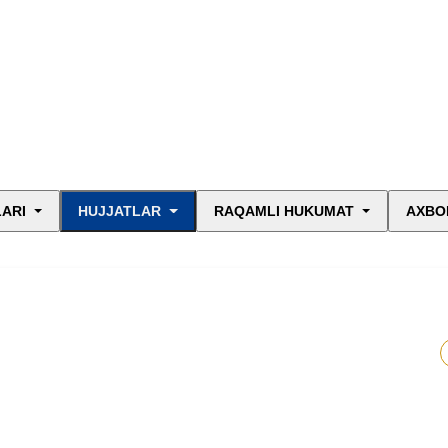
LARI
HUJJATLAR
RAQAMLI HUKUMAT
AXBO