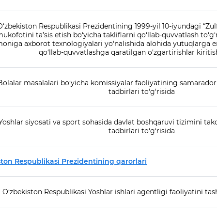
O‘zbekiston Respublikasi Prezidentining 1999-yil 10-iyundagi “Zu
ukofotini ta’sis etish bo‘yicha takliflarni qo‘llab-quvvatlash to‘g
oniga axborot texnologiyalari yo‘nalishida alohida yutuqlarga eri
qo‘llab-quvvatlashga qaratilgan o‘zgartirishlar kiriti
Bolalar masalalari bo‘yicha komissiyalar faoliyatining samaradorl
tadbirlari to‘g‘risida
Yoshlar siyosati va sport sohasida davlat boshqaruvi tizimini tak
tadbirlari to‘g‘risida
ton Respublikasi Prezidentining qarorlari
O‘zbekiston Respublikasi Yoshlar ishlari agentligi faoliyatini tash