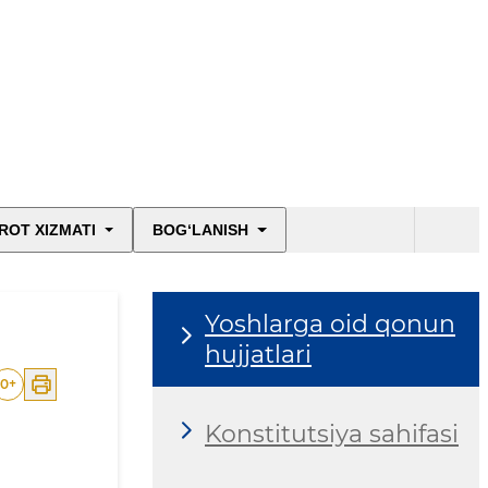
ROT XIZMATI
BOG‘LANISH
Yoshlarga oid qonun
hujjatlari
0
+
Konstitutsiya sahifasi