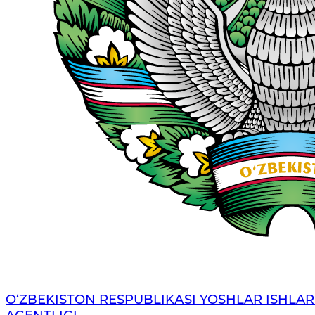
O‘ZBЕKISTОN RЕSPUBLIKАSI YOSHLAR ISHLAR