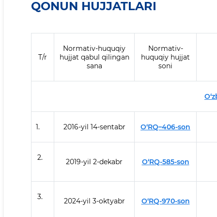
QONUN HUJJATLARI
Normativ-huquqiy
Normativ-
T/r
hujjat qabul qilingan
huquqiy hujjat
sana
soni
O‘z
1.
2016-yil 14-sentabr
O‘RQ–406-son
2.
2019-yil 2-dekabr
O‘RQ-585-son
3.
2024-yil 3-oktyabr
O‘RQ-970-son