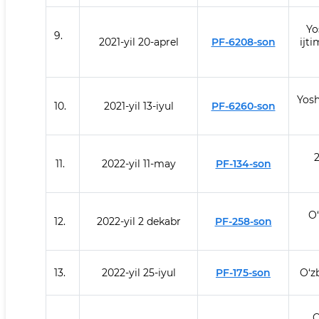
Yo
9.
2021-yil 20-aprel
PF-6208-son
ijt
Yosh
10.
2021-yil 13-iyul
PF-6260-son
2
11.
2022-yil 11-may
PF-134-son
O‘
12.
2022-yil 2 dekabr
PF-258-son
13.
2022-yil 25-iyul
PF-175-son
O‘zb
O