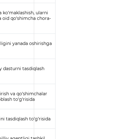
a ko‘maklashish, ularni
a oid qo‘shimcha chora-
ligini yanada oshirishga
iy dasturni tasdiqlash
irish va qo‘shimchalar
blash to‘g‘risida
ni tasdiqlash to‘g‘risida
liy agentligi tashkil