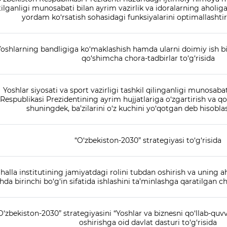
tilganligi munosabati bilan ayrim vazirlik va idoralarning aholiga
yordam ko‘rsatish sohasidagi funksiyalarini optimallashtiri
Yoshlarning bandligiga ko‘maklashish hamda ularni doimiy ish bi
qo‘shimcha chora-tadbirlar to‘g‘risida
Yoshlar siyosati va sport vazirligi tashkil qilinganligi munosaba
Respublikasi Prezidentining ayrim hujjatlariga o‘zgartirish va qo
shuningdek, ba’zilarini o‘z kuchini yo‘qotgan deb hisoblas
“O‘zbekiston-2030” strategiyasi to‘g‘risida
halla institutining jamiyatdagi rolini tubdan oshirish va uning 
shda birinchi bo‘g‘in sifatida ishlashini ta’minlashga qaratilgan ch
O‘zbekiston-2030” strategiyasini “Yoshlar va biznesni qo‘llab-quv
oshirishga oid davlat dasturi to‘g‘risida