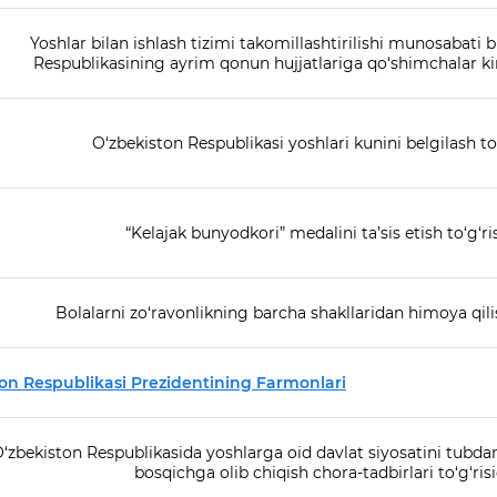
Yoshlar bilan ishlash tizimi takomillashtirilishi munosabati 
Respublikasining ayrim qonun hujjatlariga qo‘shimchalar kiri
O‘zbekiston Respublikasi yoshlari kunini belgilash to‘
“Kelajak bunyodkori” medalini ta’sis etish to‘g‘ri
Bolalarni zo‘ravonlikning barcha shakllaridan himoya qilis
on Respublikasi Prezidentining Farmonlari
‘zbekiston Respublikasida yoshlarga oid davlat siyosatini tubdan 
bosqichga olib chiqish chora-tadbirlari to‘g‘ris