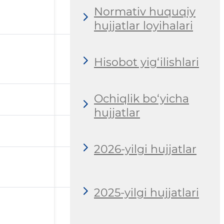
Normativ huquqiy
hujjatlar loyihalari
Hisobot yig‘ilishlari
Ochiqlik bo‘yicha
hujjatlar
2026-yilgi hujjatlar
2025-yilgi hujjatlari