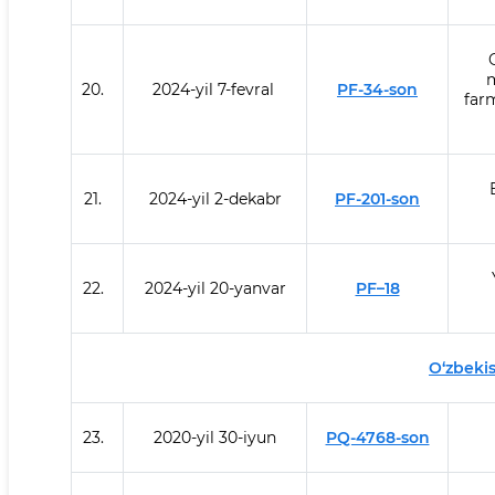
m
20.
2024-yil 7-fevral
PF-34-son
farm
21.
2024-yil 2-dekabr
PF-201-son
22.
2024-yil 20-yanvar
PF–18
O‘zbekis
23.
2020-yil 30-iyun
PQ-4768-son