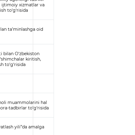
 ijtimoiy xizmatlar va
sh to‘g‘risida
lan ta’minlashga oid
ti bilan O‘zbekiston
‘shimchalar kiritish,
h to‘g‘risida
aholi muammolarini hal
ora-tadbirlar to‘g‘risida
vatlash yili”da amalga