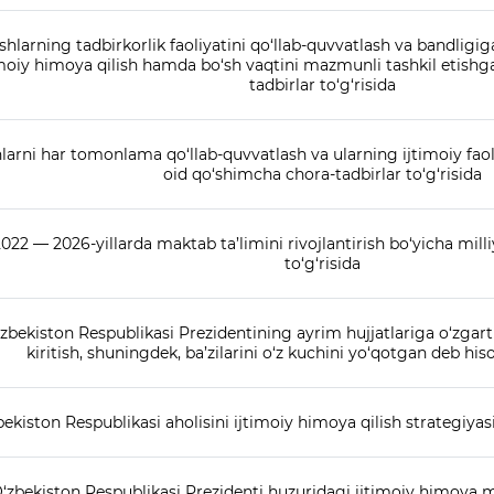
shlarning tadbirkorlik faoliyatini qo‘llab-quvvatlash va bandligig
imoiy himoya qilish hamda bo‘sh vaqtini mazmunli tashkil etishg
tadbirlar to‘g‘risida
larni har tomonlama qo‘llab-quvvatlash va ularning ijtimoiy faol
oid qo‘shimcha chora-tadbirlar to‘g‘risida
022 — 2026-yillarda maktab ta’limini rivojlantirish bo‘yicha mill
to‘g‘risida
zbekiston Respublikasi Prezidentining ayrim hujjatlariga o‘zgart
kiritish, shuningdek, ba’zilarini o‘z kuchini yo‘qotgan deb hiso
ekiston Respublikasi aholisini ijtimoiy himoya qilish strategiyasi
‘zbekiston Respublikasi Prezidenti huzuridagi ijtimoiy himoya mil