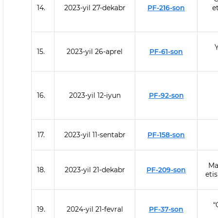
14.
2023-yil 27-dekabr
PF-216-son
e
15.
2023-yil 26-aprel
PF-61-son
16.
2023-yil 12-iyun
PF-92-son
17.
2023-yil 11-sentabr
PF-158-son
Ma
18.
2023-yil 21-dekabr
PF-209-son
eti
“
19.
2024-yil 21-fevral
PF-37-son