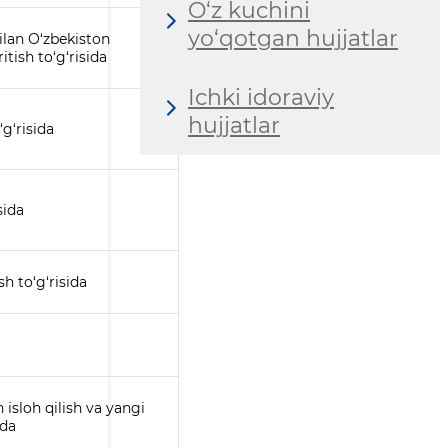
O‘z kuchini
yo‘qotgan hujjatlar
bilan O‘zbekiston
tish to‘g‘risida
Ichki idoraviy
hujjatlar
g‘risida
sida
h to‘g‘risida
isloh qilish va yangi
ida