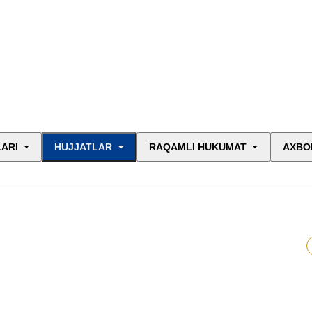
LARI
HUJJATLAR
RAQAMLI HUKUMAT
AXBO