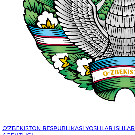
O‘ZBЕKISTОN RЕSPUBLIKАSI YOSHLAR ISHLAR