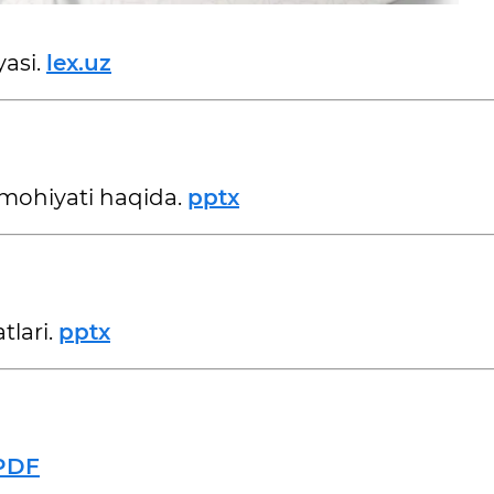
yasi.
l
ex.uz
-mohiyati haqida.
pptx
tlari.
p
ptx
PDF