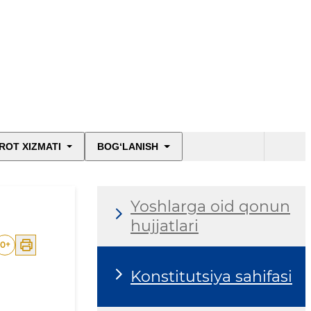
ROT XIZMATI
BOG‘LANISH
Yoshlarga oid qonun
hujjatlari
0
+
Konstitutsiya sahifasi