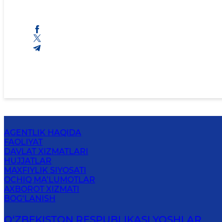
AGENTLIK HAQIDA
FAOLIYAT
DAVLAT XIZMATLARI
HUJJATLAR
MAXFIYLIK SIYOSATI
OCHIQ MA’LUMOTLAR
AXBOROT XIZMATI
BOG‘LANISH
O‘ZBЕKISTОN RЕSPUBLIKАSI YOSHLAR