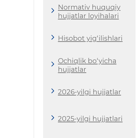
Normativ huquqiy
hujjatlar loyihalari
Hisobot yig‘ilishlari
Ochiqlik bo‘yicha
hujjatlar
2026-yilgi hujjatlar
2025-yilgi hujjatlari