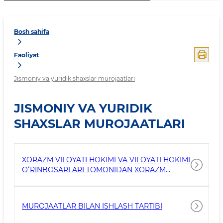
Bosh sahifa
Faoliyat
Jismoniy va yuridik shaxslar murojaatlari
JISMONIY VA YURIDIK
SHAXSLAR MUROJAATLARI
XORAZM VILOYATI HOKIMI VA VILOYATI HOKIMI
OʻRINBOSARLARI TOMONIDAN XORAZM
VILOYATI XALQ QABULXONASI BINOSIDA
JISMONIY VA YURIDIK SHAXSLARNI QABUL
QILISH JADVALI
MUROJAATLAR BILAN ISHLASH TARTIBI