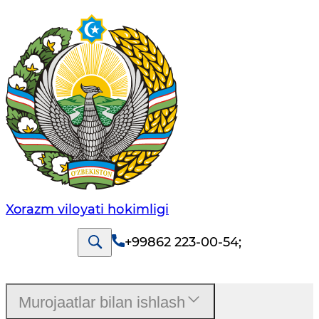
Xorazm vilоyati hоkimligi
+99862 223-00-54
;
Murojaatlar bilan ishlash