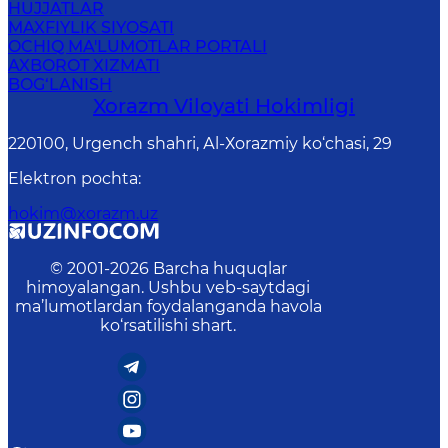
HUJJATLAR
MAXFIYLIK SIYOSATI
OCHIQ MA'LUMOTLAR PORTALI
AXBOROT XIZMATI
BOG‘LANISH
Xorazm Vilоyati Hоkimligi
220100, Urgеnch shаhri, Аl-Хоrаzmiy ko‘chаsi, 29
Elektron pochta
:
hokim@xorazm.uz
© 2001-
2026
Barcha huquqlar
himoyalangan. Ushbu veb-saytdagi
ma’lumotlardan foydalanganda havola
ko‘rsatilishi shart.