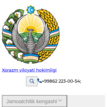
Xorazm vilоyati hоkimligi
+99862 223-00-54
;
Jamoatchilik kengashi