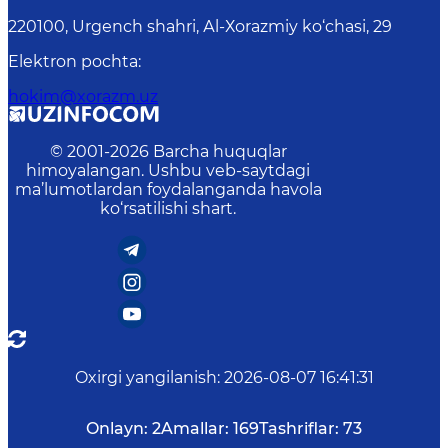
220100, Urgеnch shаhri, Аl-Хоrаzmiy ko‘chаsi, 29
Elektron pochta
:
hokim@xorazm.uz
© 2001-
2026
Barcha huquqlar
himoyalangan. Ushbu veb-saytdagi
ma’lumotlardan foydalanganda havola
ko‘rsatilishi shart.
Oxirgi yangilanish
:
2026-08-07 16:41:31
Onlayn:
2
Amallar:
169
Tashriflar:
73