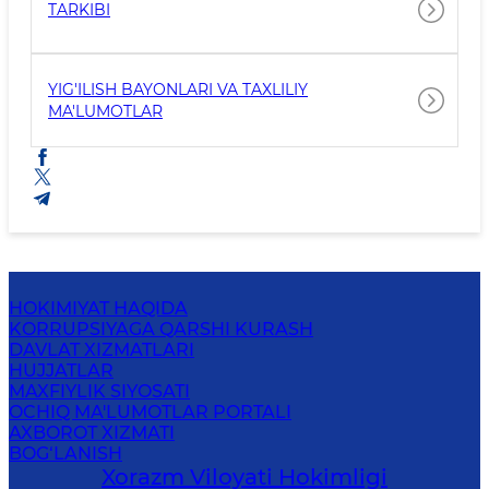
TARKIBI
YIG'ILISH BAYONLARI VA TAXLILIY
MA'LUMOTLAR
HOKIMIYAT HAQIDA
KORRUPSIYAGA QARSHI KURASH
DAVLAT XIZMATLARI
HUJJATLAR
MAXFIYLIK SIYOSATI
OCHIQ MA'LUMOTLAR PORTALI
AXBOROT XIZMATI
BOG‘LANISH
Xorazm Vilоyati Hоkimligi