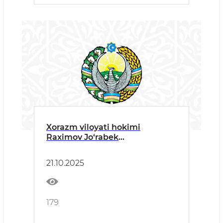
Xorazm viloyati hokimi
Raximov Jo‘rabek
Raximovichning O‘zbek tili
bayrami munosabati bilan
21.10.2025
xalqimizga yo‘llagan TABRIGI
179