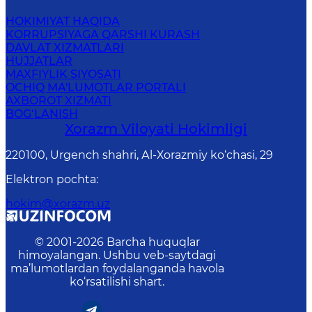
HOKIMIYAT HAQIDA
KORRUPSIYAGA QARSHI KURASH
DAVLAT XIZMATLARI
HUJJATLAR
MAXFIYLIK SIYOSATI
OCHIQ MA'LUMOTLAR PORTALI
AXBOROT XIZMATI
BOG‘LANISH
Xorazm Vilоyati Hоkimligi
220100, Urgеnch shаhri, Аl-Хоrаzmiy ko‘chаsi, 29
Elektron pochta
:
hokim@xorazm.uz
© 2001-
2026
Barcha huquqlar
himoyalangan. Ushbu veb-saytdagi
ma’lumotlardan foydalanganda havola
ko‘rsatilishi shart.