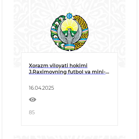
Xorazm viloyati hokimi
J.Raximovning futbol va mini-
futbol bo‘yicha “Davlat
xavfsizlik xizmati kubogi”
16.04.2025
musobaqasining ochilish
marosimidagi T A B R I K SO‘ Z I
85