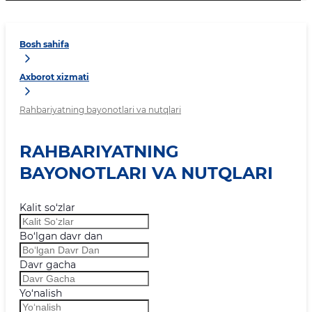
Bosh sahifa
Axborot xizmati
Rahbariyatning bayonotlari va nutqlari
RAHBARIYATNING
BAYONOTLARI VA NUTQLARI
Kalit so‘zlar
Bo‘lgan davr dan
Davr gacha
Yo‘nalish