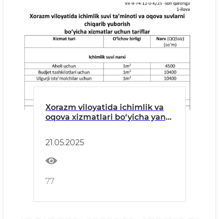
Xorazm viloyatida ichimlik va
oqova xizmatlari bo‘yicha yangi
tariflar tasdiqlangani
yuzasidan RASMIY BAYONOT
21.05.2025
77