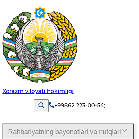
Xorazm vilоyati hоkimligi
+99862 223-00-54
;
Rahbariyatning bayonotlari va nutqlari