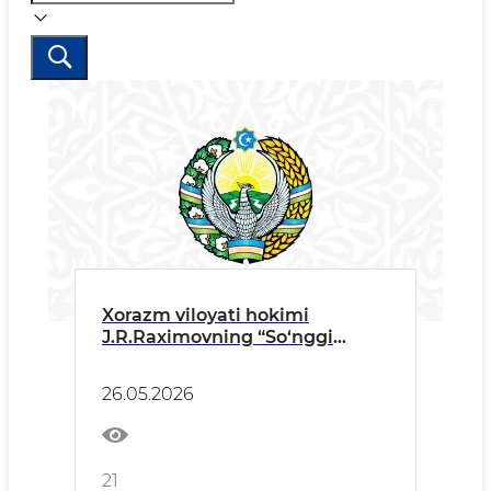
Xorazm viloyati hokimi
J.R.Raximovning “So‘nggi
qo‘ng‘iroq” tadbiridagi TABRIK
SO‘ZI
26.05.2026
21