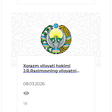
Xorazm viloyati hokimi
J.R.Raximovning viloyatni
ijtimoiy-iqtisodiy
rivojlantirishning 2025-yil
08.03.2026
yakunlariga bag‘ishlangan
matbuot anjumanidagi M A’ R
U Z A S I
18