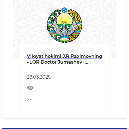
Viloyat hokimi J.R.Raximovning
«LOR Doctor Jumashev»
xususiy klinikasining
ochilishidagi T A B R I K S O‘ Z I
28.03.2025
65