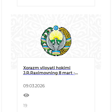
Xorazm viloyati hokimi
J.R.Raximovning 8 mart -
Xalqaro xotin-qizlar kuni
bayram tadbiridagi ma’ruzasi
09.03.2026
19