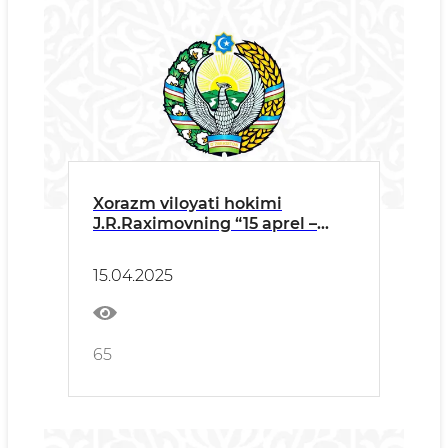
Xorazm viloyati hokimi
J.R.Raximovning “15 aprel –
Madaniyat va san’at xodimlari
kuni” munosabati bilan
15.04.2025
o‘tkazilgan tadbirdagi T A B R I
K S O‘ Z I
65