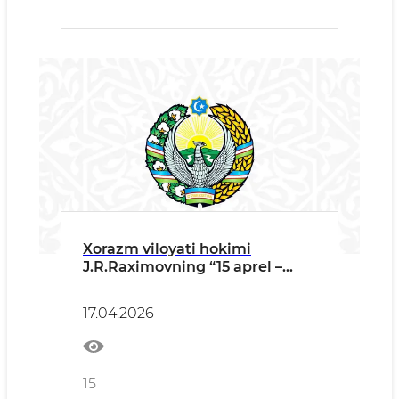
Xorazm viloyati hokimi
J.R.Raximovning “15 aprel –
Madaniyat va san’at xodimlari
kuni” munosabati bilan
17.04.2026
o‘tkaziladigan tadbirdagi T A B
R I K S O‘ Z I
15