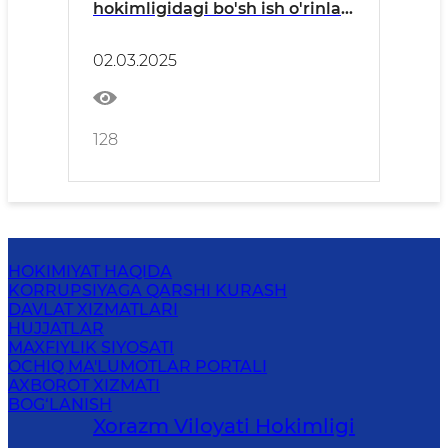
hokimligidagi bo'sh ish o'rinlari
to'g'risida ma'lumot
02.03.2025
128
HOKIMIYAT HAQIDA
KORRUPSIYAGA QARSHI KURASH
DAVLAT XIZMATLARI
HUJJATLAR
MAXFIYLIK SIYOSATI
OCHIQ MA'LUMOTLAR PORTALI
AXBOROT XIZMATI
BOG‘LANISH
Xorazm Vilоyati Hоkimligi