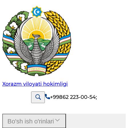
Xorazm vilоyati hоkimligi
+99862 223-00-54
;
Bo'sh ish o'rinlari