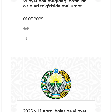
Viloyat hokimligidagi bo'sh ish
o'rinlari to'g'risida ma'lumot
01.05.2025
191
2025-yil 1-aprel holatiga viloyat