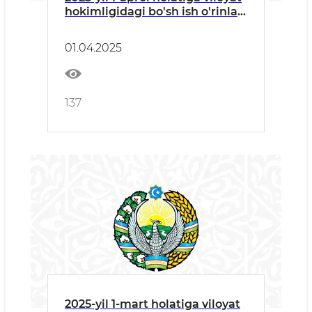
hokimligidagi bo'sh ish o'rinlari
to'g'risida ma'lumot
01.04.2025
137
2025-yil 1-mart holatiga viloyat