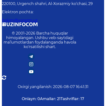
220100, Urgеnch shаhri, Аl-Хоrаzmiy ko‘chаsi, 29
Elektron pochta
:
hokim@xorazm.uz
© 2001-
2026
Barcha huquqlar
himoyalangan. Ushbu veb-saytdagi
ma’lumotlardan foydalanganda havola
ko‘rsatilishi shart.
Oxirgi yangilanish
:
2026-08-07 16:41:31
Onlayn:
0
Amallar:
21
Tashriflar:
17