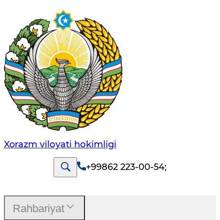
Xorazm vilоyati hоkimligi
+99862 223-00-54
;
Rahbariyat