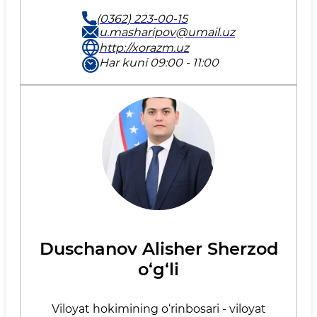
(0362) 223-00-15
u.masharipov@umail.uz
http://xorazm.uz
Har kuni 09:00 - 11:00
Duschanov Alisher Sherzod
o‘g‘li
Viloyat hokimining o‘rinbosari - viloyat