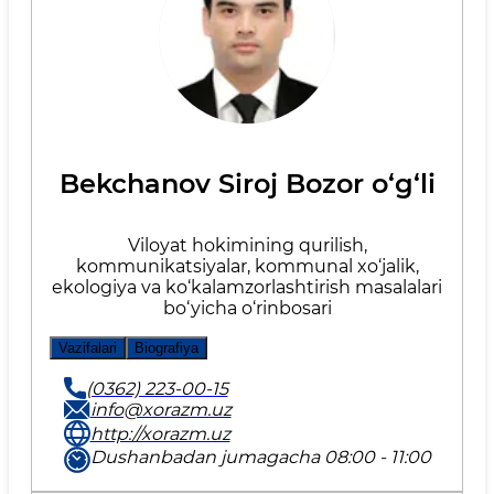
Bekchanov Siroj Bozor o‘g‘li
Viloyat hokimining qurilish,
kommunikatsiyalar, kommunal xo‘jalik,
ekologiya va ko‘kalamzorlashtirish masalalari
bo‘yicha o‘rinbosari
Vazifalari
Biografiya
(0362) 223-00-15
info@xorazm.uz
http://xorazm.uz
Dushanbadan jumagacha 08:00 - 11:00