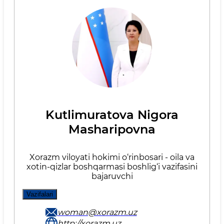
Kutlimuratova Nigora
Masharipovna
Xorazm viloyati hokimi o‘rinbosari - oila va
xotin-qizlar boshqarmasi boshlig‘i vazifasini
bajaruvchi
Vazifalari
woman@xorazm.uz
http://xorazm.uz