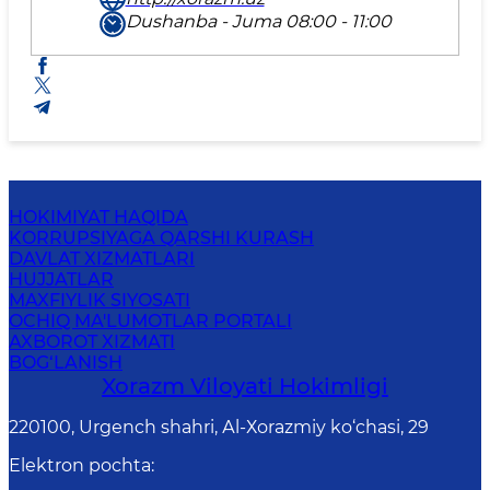
Dushanba - Juma 08:00 - 11:00
HOKIMIYAT HAQIDA
KORRUPSIYAGA QARSHI KURASH
DAVLAT XIZMATLARI
HUJJATLAR
MAXFIYLIK SIYOSATI
OCHIQ MA'LUMOTLAR PORTALI
AXBOROT XIZMATI
BOG‘LANISH
Xorazm Vilоyati Hоkimligi
220100, Urgеnch shаhri, Аl-Хоrаzmiy ko‘chаsi, 29
Elektron pochta
: