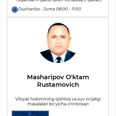
Dushanba - Juma 08:00 - 11:00
Masharipov O'ktam
Rustamovich
Viloyat hokimining qishloq va suv xo‘jaligi
masalalari bo‘yicha o‘rinbosari
Vazifalari
Biografiya