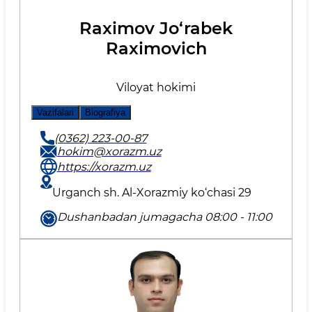
Raximov Jo‘rabek
Raximovich
Viloyat hokimi
Vazifalari
Biografiya
(0362) 223-00-87
hokim@xorazm.uz
https://xorazm.uz
Urganch sh. Al-Xorazmiy ko‘chasi 29
Dushanbadan jumagacha 08:00 - 11:00