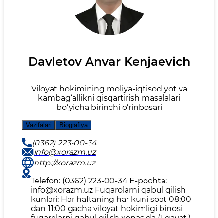
Davletov Anvar Kenjaevich
Viloyat hokimining moliya-iqtisodiyot va
kambag‘allikni qisqartirish masalalari
bo‘yicha birinchi o‘rinbosari
Vazifalari
Biografiya
(0362) 223-00-34
info@xorazm.uz
http://xorazm.uz
Telefon: (0362) 223-00-34 E-pochta:
info@xorazm.uz Fuqarolarni qabul qilish
kunlari: Har haftaning har kuni soat 08:00
dan 11:00 gacha viloyat hokimligi binosi
fuqarolarni qabul qilish xonasida (1 qavat.)