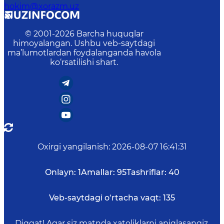
hokim@xorazm.uz
© 2001-
2026
Barcha huquqlar
himoyalangan. Ushbu veb-saytdagi
ma’lumotlardan foydalanganda havola
ko‘rsatilishi shart.
Oxirgi yangilanish
:
2026-08-07 16:41:31
Onlayn:
1
Amallar:
95
Tashriflar:
40
Veb-saytdagi o‘rtacha vaqt:
135
Diqqat! Agar siz matnda xatoliklarni aniqlasangiz,