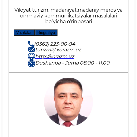
Viloyat turizm, madaniyat,madaniy meros va
ommaviy kommunikatsiyalar masalalari
bo‘yicha o‘rinbosari
Vazifalari
Biografiya
(0362) 223-00-94
turizm@xorazm.uz
http://xorazm.uz
Dushanba - Juma 08:00 - 11:00