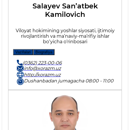
Salayev San’atbek
Kamilovich
Viloyat hokimining yoshlar siyosati, ijtimoiy
rivojlantirish va ma’naviy-ma’rifiy ishlar
bo‘yicha o‘rinbosari
Vazifalari
Biografiya
(0362) 223-00-06
info@xorazm.uz
http://xorazm.uz
Dushanbadan jumagacha 08:00 - 11:00