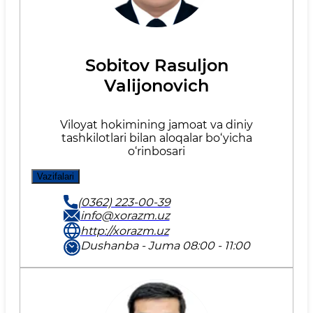
Sobitov Rasuljon
Valijonovich
Viloyat hokimining jamoat va diniy
tashkilotlari bilan aloqalar bo‘yicha
o‘rinbosari
Vazifalari
(0362) 223-00-39
info@xorazm.uz
http://xorazm.uz
Dushanba - Juma 08:00 - 11:00