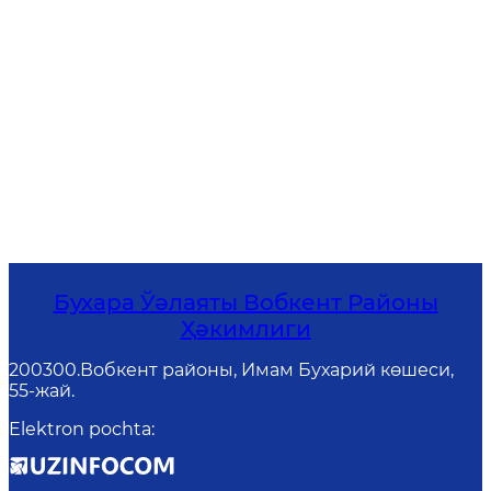
Бухара Ўәлаяты Вобкент Районы
Ҳәкимлиги
200300.Вобкент районы, Имам Бухарий көшеси,
55-жай.
Elektron pochta
: