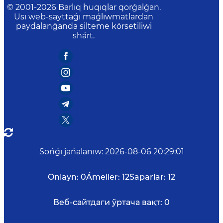
© 2001-
2026
Barlıq huqıqlar qorǵalǵan.
Usı web-sayttaǵı maǵlıwmatlardan
paydalanǵanda silteme kórsetiliwi
shárt.
Sońǵı jańalanıw
:
2026-08-06 20:29:01
Onlayn:
0
Ámeller:
12
Saparlar:
12
Веб-сайтдаги ўртача вақт:
0