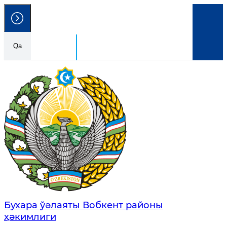
Qa
Ózbekstan Respublikası
Húkimetlik portalı
Бухара ўәлаяты Вобкент районы
ҳәкимлиги