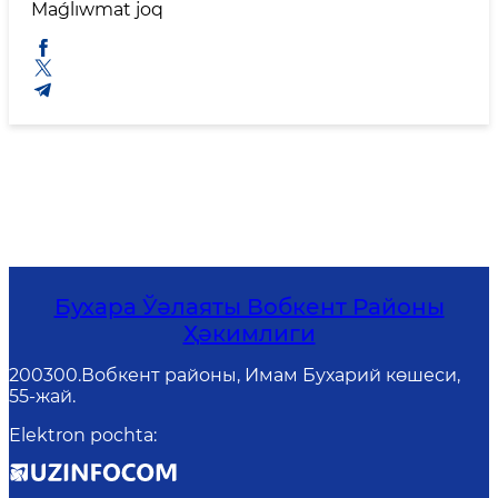
Maǵlıwmat joq
Бухара Ўәлаяты Вобкент Районы
Ҳәкимлиги
200300.Вобкент районы, Имам Бухарий көшеси,
55-жай.
Elektron pochta
: