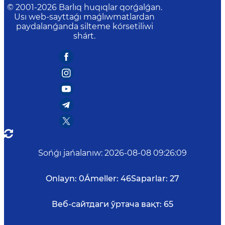
© 2001-
2026
Barlıq huqıqlar qorǵalǵan.
Usı web-sayttaǵı maǵlıwmatlardan
paydalanǵanda silteme kórsetiliwi
shárt.
Sońǵı jańalanıw
:
2026-08-08 09:26:09
Onlayn:
0
Ámeller:
46
Saparlar:
27
Веб-сайтдаги ўртача вақт:
65