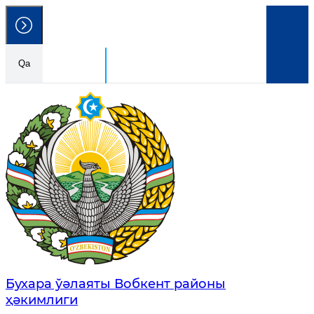
Qa
Ózbekstan Respublikası
Húkimetlik portalı
Бухара ўәлаяты Вобкент районы
ҳәкимлиги