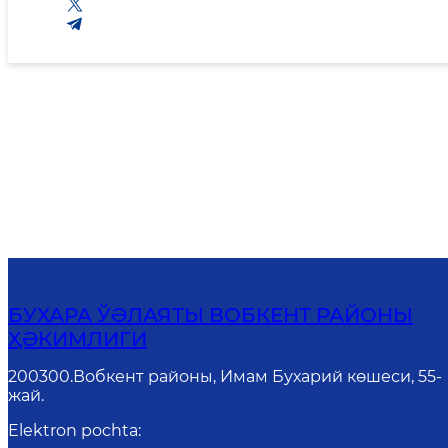
БУХАРА ЎӘЛАЯТЫ ВОБКЕНТ РАЙОНЫ
ҲӘКИМЛИГИ
200300.Вобкент районы, Имам Бухарий көшеси, 55-
жай.
Elektron pochta
: