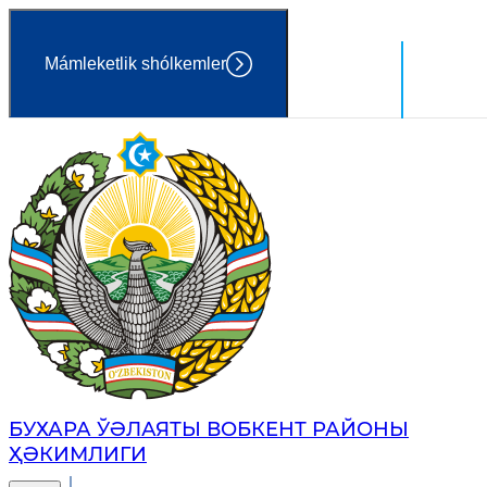
Mámleketlik shólkemler
Ózbekst
Húkimet
БУХАРА ЎӘЛАЯТЫ ВОБКЕНТ РАЙОНЫ
ҲӘКИМЛИГИ