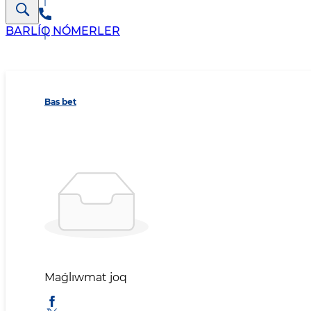
BARLÍQ NÓMERLER
Bas bet
Maǵlıwmat joq