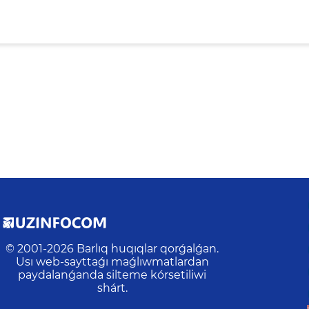
© 2001-
2026
Barlıq huqıqlar qorǵalǵan.
Usı web-sayttaǵı maǵlıwmatlardan
paydalanǵanda silteme kórsetiliwi
shárt.