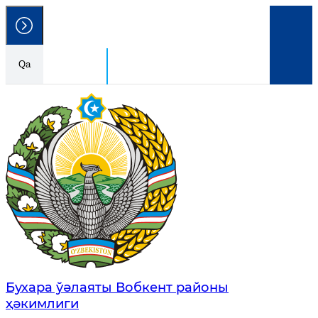
Qa
Ózbekstan Respublikası
Húkimetlik portalı
Бухара ўәлаяты Вобкент районы
ҳәкимлиги