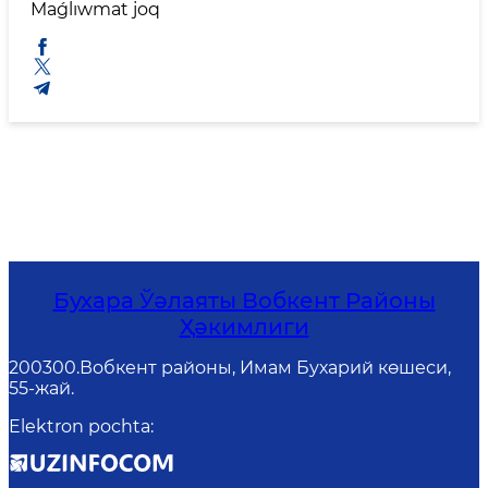
Maǵlıwmat joq
Бухара Ўәлаяты Вобкент Районы
Ҳәкимлиги
200300.Вобкент районы, Имам Бухарий көшеси,
55-жай.
Elektron pochta
: