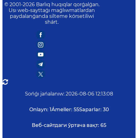
© 2001-
2026
Barlıq huqıqlar qorǵalǵan.
Usı web-sayttaǵı maǵlıwmatlardan
paydalanǵanda silteme kórsetiliwi
shárt.
Sońǵı jańalanıw
:
2026-08-06 12:13:08
Onlayn:
1
Ámeller:
55
Saparlar:
30
Веб-сайтдаги ўртача вақт:
65