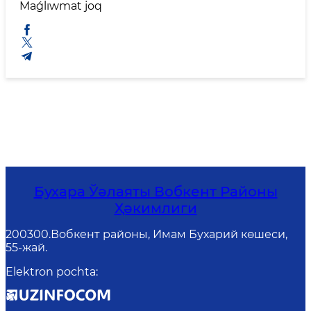
Maǵlıwmat joq
Бухара Ўәлаяты Вобкент Районы
Ҳәкимлиги
200300.Вобкент районы, Имам Бухарий көшеси,
55-жай.
Elektron pochta
: