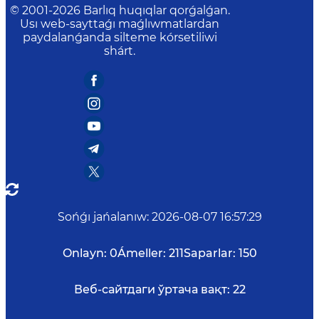
© 2001-
2026
Barlıq huqıqlar qorǵalǵan.
Usı web-sayttaǵı maǵlıwmatlardan
paydalanǵanda silteme kórsetiliwi
shárt.
Sońǵı jańalanıw
:
2026-08-07 16:57:29
Onlayn:
0
Ámeller:
211
Saparlar:
150
Веб-сайтдаги ўртача вақт:
22