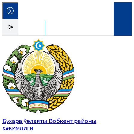
Qa
Ózbekstan Respublikası
Húkimetlik portalı
Бухара ўәлаяты Вобкент районы
ҳәкимлиги