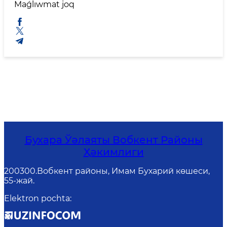
Maǵlıwmat joq
Бухара Ўәлаяты Вобкент Районы
Ҳәкимлиги
200300.Вобкент районы, Имам Бухарий көшеси,
55-жай.
Elektron pochta
: