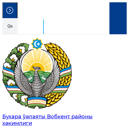
Qa
Ózbekstan Respublikası
Húkimetlik portalı
Бухара ўәлаяты Вобкент районы
ҳәкимлиги