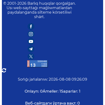
© 2001-
2026
Barlıq huqıqlar qorǵalǵan.
Usı web-sayttaǵı maǵlıwmatlardan
paydalanǵanda silteme kórsetiliwi
shárt.
Sońǵı jańalanıw
:
2026-08-08 09:26:09
Onlayn:
0
Ámeller:
1
Saparlar:
1
Веб-сайтдаги ўртача вақт:
0