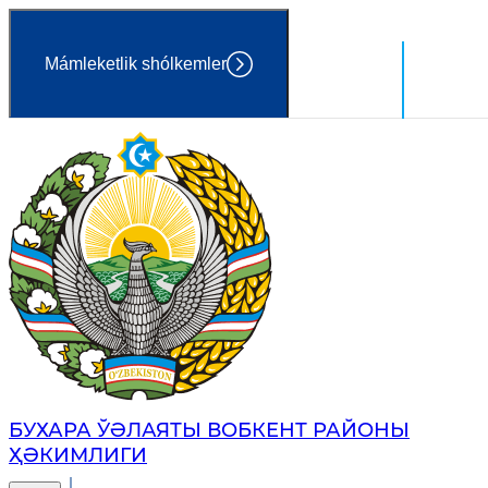
Mámleketlik shólkemler
Ózbekst
Húkimet
БУХАРА ЎӘЛАЯТЫ ВОБКЕНТ РАЙОНЫ
ҲӘКИМЛИГИ