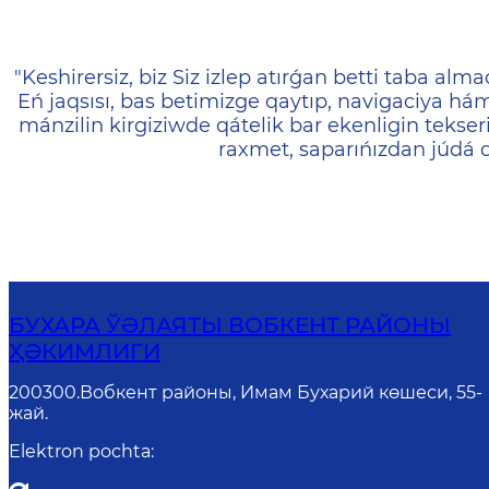
404 — Страница не найд
"Keshirersiz, biz Siz izlep atırǵan betti taba almad
Eń jaqsısı, bas betimizge qaytıp, navigaciya 
mánzilin kirgiziwde qátelik bar ekenligin tek
raxmet, saparıńızdan júdá 
БУХАРА ЎӘЛАЯТЫ ВОБКЕНТ РАЙОНЫ
ҲӘКИМЛИГИ
200300.Вобкент районы, Имам Бухарий көшеси, 55-
жай.
Elektron pochta
: