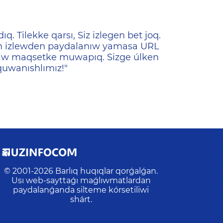
ена
ıq. Tilekke qarsı, Siz izlegen bet joq.
hám izlewden paydalanıw yamasa URL
seriw maqsetke muwapıq. Sizge úlken
quwanıshlımız!"
© 2001-
2026
Barlıq huqıqlar qorǵalǵan.
Usı web-sayttaǵı maǵlıwmatlardan
paydalanǵanda silteme kórsetiliwi
shárt.