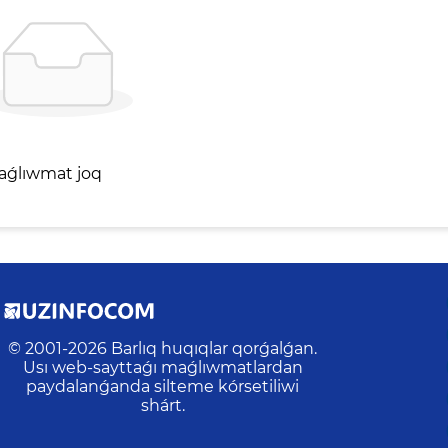
aǵlıwmat joq
© 2001-
2026
Barlıq huqıqlar qorǵalǵan.
Usı web-sayttaǵı maǵlıwmatlardan
paydalanǵanda silteme kórsetiliwi
shárt.