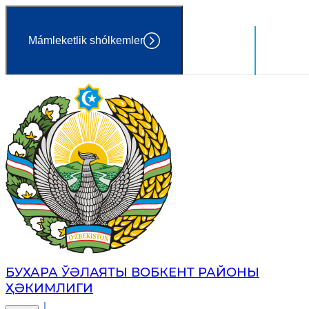
Mámleketlik shólkemler
Ózbekst
Húkimet
БУХАРА ЎӘЛАЯТЫ ВОБКЕНТ РАЙОНЫ
ҲӘКИМЛИГИ