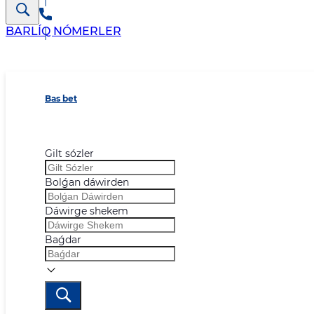
BARLÍQ NÓMERLER
Bas bet
Gilt sózler
Bolǵan dáwirden
Dáwirge shekem
Baǵdar