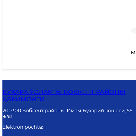
M
БУХАРА ЎӘЛАЯТЫ ВОБКЕНТ РАЙОНЫ
ҲӘКИМЛИГИ
200300.Вобкент районы, Имам Бухарий көшеси, 55-
жай.
Elektron pochta
: