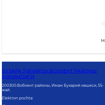
M
БУХАРА ЎӘЛАЯТЫ ВОБКЕНТ РАЙОНЫ
ҲӘКИМЛИГИ
200300.Вобкент районы, Имам Бухарий көшеси, 55-
жай.
Elektron pochta
: