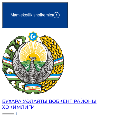
Mámleketlik shólkemler
Ózbekst
Húkimet
БУХАРА ЎӘЛАЯТЫ ВОБКЕНТ РАЙОНЫ
ҲӘКИМЛИГИ