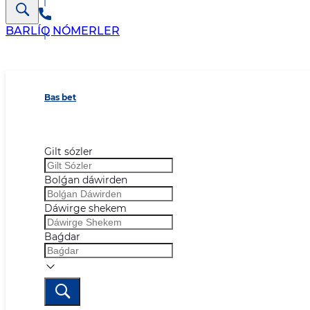
BARLÍQ NÓMERLER
Bas bet
Gilt sózler
Bolǵan dáwirden
Dáwirge shekem
Baǵdar