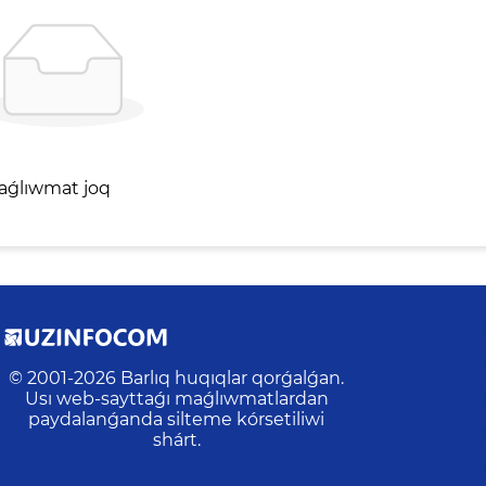
aǵlıwmat joq
© 2001-
2026
Barlıq huqıqlar qorǵalǵan.
Usı web-sayttaǵı maǵlıwmatlardan
paydalanǵanda silteme kórsetiliwi
shárt.