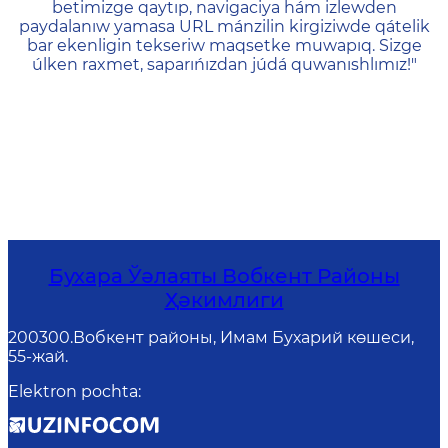
betimizge qaytıp, navigaciya hám izlewden
paydalanıw yamasa URL mánzilin kirgiziwde qátelik
bar ekenligin tekseriw maqsetke muwapıq. Sizge
úlken raxmet, saparıńızdan júdá quwanıshlımız!"
Бухара Ўәлаяты Вобкент Районы
Ҳәкимлиги
200300.Вобкент районы, Имам Бухарий көшеси,
55-жай.
Elektron pochta
: