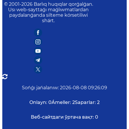
© 2001-
2026
Barlıq huqıqlar qorǵalǵan.
Usı web-sayttaǵı maǵlıwmatlardan
paydalanǵanda silteme kórsetiliwi
shárt.
Sońǵı jańalanıw
:
2026-08-08 09:26:09
Onlayn:
0
Ámeller:
2
Saparlar:
2
Веб-сайтдаги ўртача вақт:
0