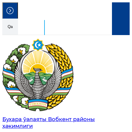
Qa
Ózbekstan Respublikası
Húkimetlik portalı
Бухара ўәлаяты Вобкент районы
ҳәкимлиги