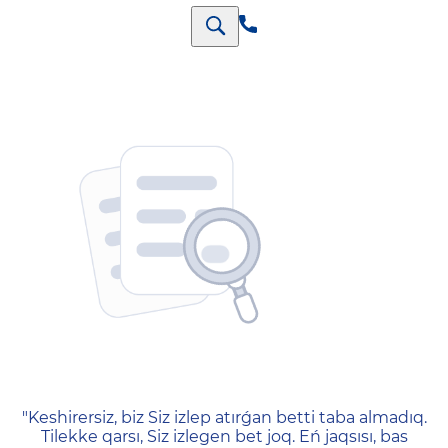
404 — Страница не найд
"Keshirersiz, biz Siz izlep atırǵan betti taba almadıq.
Tilekke qarsı, Siz izlegen bet joq. Eń jaqsısı, bas