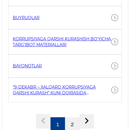
BUYRUQLAR
KORRUPSIYAGA QARSHI KURASHISH BO‘YICHA
TARG'IBOT MATERIALLARI
BAYONOTLAR
“9-DEKABR – XALQARO KORRUPSIYAGA
QARSHI KURASH” KUNI DOIRASIDA
VETERINARIYA VA CHORVACHILIKNI
RIVOJLANTIRISH QO‘MITASI TOMONIDAN
OCHIQLIKNI TA’MINLASH VA KORRUPSIYAVIY
XAVF-XATARLARNING OLDINI OLISHGA
BAG‘ISHLANGAN “OCHIQ ESHIKLAR KUNI”
1
2
TADBIRI.