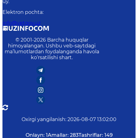
uy.
Elektron pochta
:
info@vetgov.uz
© 2001-
2026
Barcha huquqlar
himoyalangan. Ushbu veb-saytdagi
ma’lumotlardan foydalanganda havola
ko‘rsatilishi shart.
Oxirgi yangilanish
:
2026-08-07 13:02:00
Onlayn:
1
Amallar:
283
Tashriflar:
149