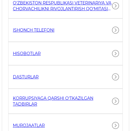
O‘ZBEKISTON RESPUBLIKASI VETERINARIYA VA
CHORVACHILIKNI RIVOJLANTIRISH QO‘MITASI
RAISINING “QO‘MITANING KORRUPSIYAGA
QARSHI KURASHISH BO‘YICHA ICHKI IDORAVIY
HUJJATLARNI YANGI TAHRIRDA TASDIQLASH
ISHONCH TELEFONI
TO‘G‘RISIDA”GI 120-I/CH-SONLI BUYRUG‘I
HISOBOTLAR
DASTURLAR
KORRUPSIYAGA QARSHI O‘TKAZILGAN
TADBIRLAR
MUROJAATLAR