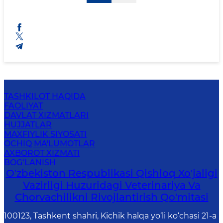
TASHKILOT HAQIDA
FAOLIYAT
DAVLAT XIZMATLARI
HUJJATLAR
MAXFIYLIK SIYOSATI
OCHIQ MA'LUMOTLAR
AXBOROT XIZMATI
BOG‘LANISH
O'zbekiston Respublikasi Qishloq Xo'jaligi
Vazirligi Huzuridagi Veterinariya Va
Chorvachilikni Rivojlantirish Qo'mitasi
100123, Tashkent shahri, Kichik halqa yo‘li ko‘chasi 21-a