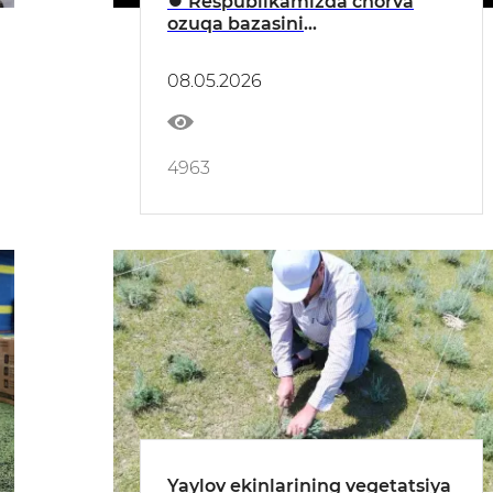
⏺ Respublikamizda chorva
ozuqa bazasini
mustahkamlash bo‘yicha ishlar
jadal davom etmoqda
08.05.2026
4963
Yaylov ekinlarining vegetatsiya