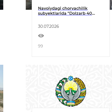
Navoiydagi chorvachilik
subyektlarida "Dolzarb 40
kunlik"
30.07.2026
99