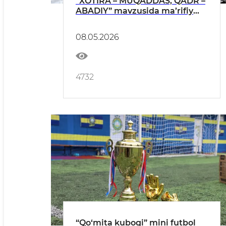
“XOTIRA – MUQADDAS, QADR –
ABADIY” mavzusida ma’rifiy
soat tashkil etildi
08.05.2026
4732
“Qo‘mita kubogi” mini futbol