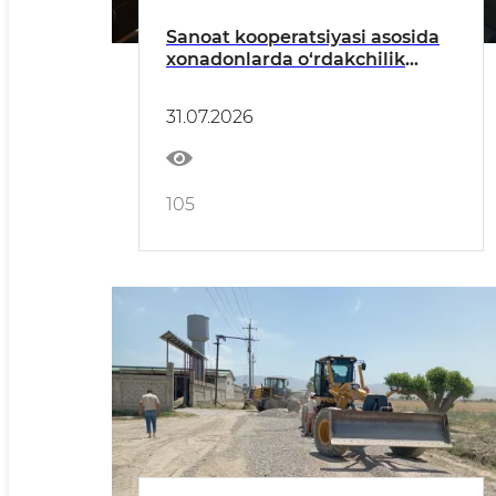
Sanoat kooperatsiyasi asosida
xonadonlarda o‘rdakchilik
xo‘jaliklari tashkil etiladi
31.07.2026
105