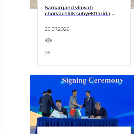
Samarqand viloyati
chorvachilik subyektlarida
"Dolzarb 40 kunlik"
29.07.2026
95