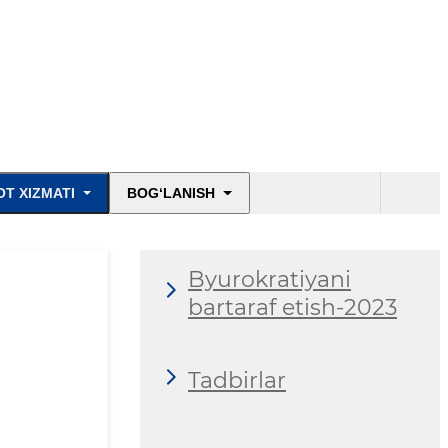
T XIZMATI
BOG‘LANISH
Byurokratiyani
bartaraf etish-2023
Tadbirlar