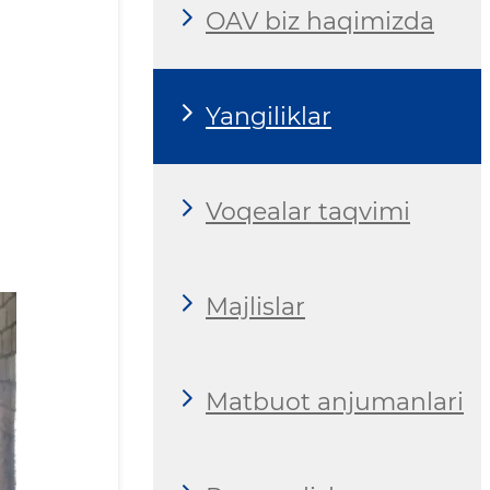
OAV biz haqimizda
Yangiliklar
Voqealar taqvimi
Majlislar
Matbuot anjumanlari