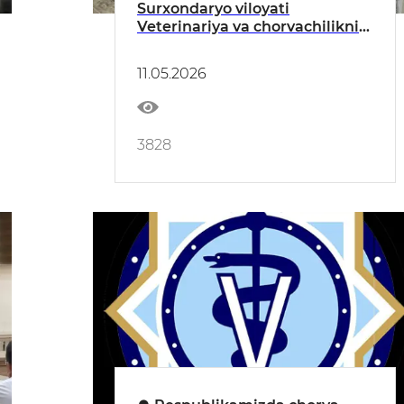
Surxondaryo viloyati
Veterinariya va chorvachilikni
rivojlantirish boshqarmasida
korrupsiyaga qarshi kurashish
11.05.2026
hamda jismoniy va yuridik
shaxslarning murojaatlari bilan
ishlash masalalariga
bag‘ishlangan yig‘ilish
3828
o‘tkazildi.