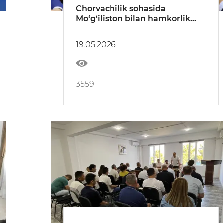
Chorvachilik sohasida
Mo‘g‘iliston bilan hamkorlik
davom etadi
19.05.2026
3559