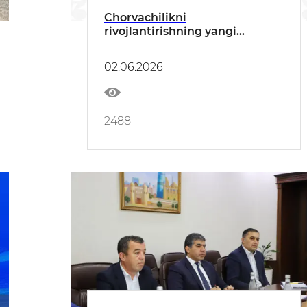
Chorvachilikni
rivojlantirishning yangi
bosqichi
02.06.2026
2488