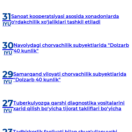
31
Sanoat kooperatsiyasi asosida xonadonlarda
o‘rdakchilik xo‘jaliklari tashkil etiladi
IYU
30
Navoiydagi chorvachilik subyektlarida "Dolzarb
40 kunlik"
IYU
29
Samarqand viloyati chorvachilik subyektlarida
"Dolzarb 40 kunlik"
IYU
27
Tuberkulyozga qarshi diagnostika vositalarini
xarid qilish bo‘yicha tijorat takliflari bo‘yicha
IYU
Tadbirkorlik faoliyati bilan shug‘ullanuvchi ​