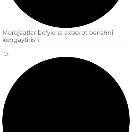
Murojaatlar bo‘yicha axborot berishni
kengaytirish