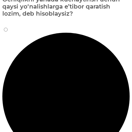
qaysi yo‘nalishlarga e’tibor qaratish
lozim, deb hisoblaysiz?