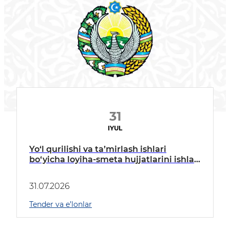
31
IYUL
Yo‘l qurilishi va ta’mirlash ishlari
bo‘yicha loyiha-smeta hujjatlarini ishlab
chiquvchi tashkilotlarga
31.07.2026
Tender va e’lonlar