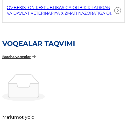
O‘ZBEKISTON RESPUBLIKASIGA OLIB KIRILADIGAN
VA DAVLAT VETERINARIYA XIZMATI NAZORATIGA OID
MAHSULOTLARNI ISHLAB CHIQARISH, QAYTA
ISHLASH VA SAQLASH BILAN SHUG‘ULLANUVCHI
TASHKILOTLAR VA SHAXSLAR REESTRI
VOQEALAR TAQVIMI
Barcha voqealar
Maʼlumot yoʻq