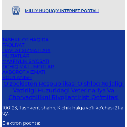
MILLIY HUQUQIY INTERNET PORTALI
TASHKILOT HAQIDA
FAOLIYAT
DAVLAT XIZMATLARI
HUJJATLAR
MAXFIYLIK SIYOSATI
OCHIQ MA'LUMOTLAR
AXBOROT XIZMATI
BOG‘LANISH
O'zbekiston Respublikasi Qishloq Xo'jaligi
Vazirligi Huzuridagi Veterinariya Va
Chorvachilikni Rivojlantirish Qo'mitasi
100123, Tashkent shahri, Kichik halqa yo‘li ko‘chasi 21-a
uy.
Elektron pochta
: