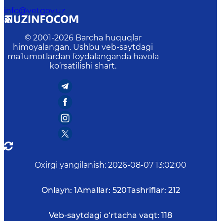
info@vetgov.uz
© 2001-
2026
Barcha huquqlar
himoyalangan. Ushbu veb-saytdagi
ma’lumotlardan foydalanganda havola
ko‘rsatilishi shart.
Oxirgi yangilanish
:
2026-08-07 13:02:00
Onlayn:
1
Amallar:
520
Tashriflar:
212
Veb-saytdagi o‘rtacha vaqt:
118