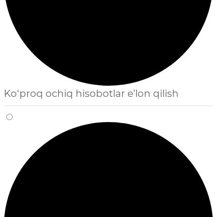
Ko‘proq ochiq hisobotlar e’lon qilish