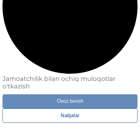
Jamoatchilik bilan ochiq muloqotlar
o‘tkazish
Ovoz berish
Natijalar