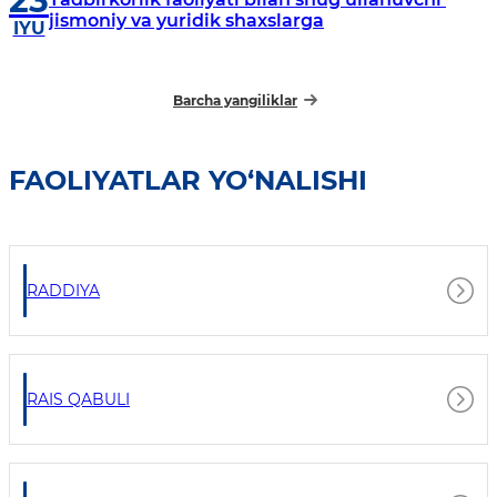
23
jismoniy va yuridik shaxslarga
IYU
Barcha yangiliklar
FAOLIYATLAR YO‘NALISHI
RADDIYA
RAIS QABULI