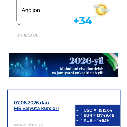
Davlat dasturi
+34
Ob-havo
07/08/2026
07.08.2026 dan
MB valyuta kurslari
1
USD
=
11915.64
1
EUR
=
13749.46
1
RUB
=
146.19
www.cbu.uz