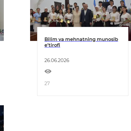
Bilim va mehnatning munosib
e’tirofi
26.06.2026
27