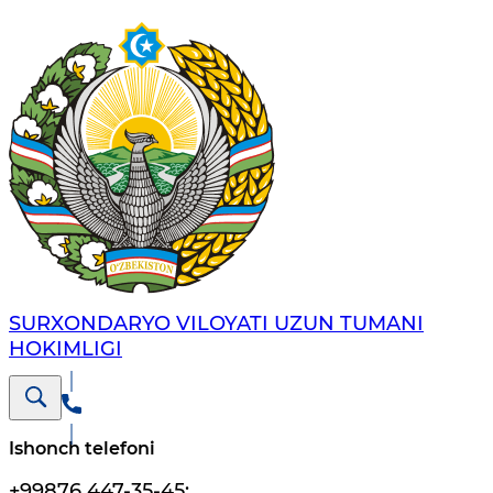
SURXONDARYO VILOYATI UZUN TUMANI
HOKIMLIGI
Ishonch telefoni
+99876 447-35-45
;