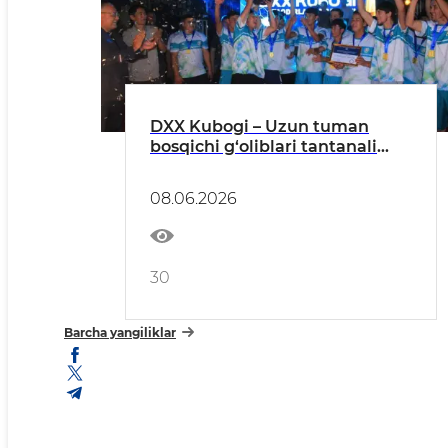
DXX Kubogi – Uzun tuman
bosqichi g‘oliblari tantanali
tarzda taqdirlandi
08.06.2026
30
Barcha yangiliklar